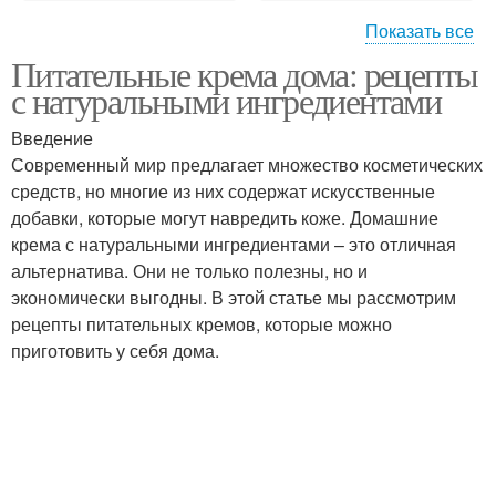
Показать все
Питательные крема дома: рецепты
Домашний крем
Крем в зависимости
с натуральными ингредиентами
Введение
Современный мир предлагает множество косметических
Крем без
средств, но многие из них содержат искусственные
Белковый крем
использования
добавки, которые могут навредить коже. Домашние
крема с натуральными ингредиентами – это отличная
альтернатива. Они не только полезны, но и
экономически выгодны. В этой статье мы рассмотрим
Крем для торта
Заварной крем
рецепты питательных кремов, которые можно
приготовить у себя дома.
Ванильный крем
Клубничный крем