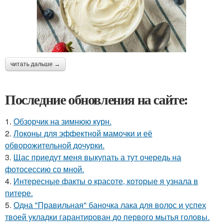
читать дальше →
Последние обновления на сайте:
1.
Обзорчик на зимнюю курн.
2.
Локоны для эффектной мамочки и её
обворожительной дочурки.
3.
Щас приедут меня выкупать а тут очередь на
фотосессию со мной.
4.
Интересные факты о красоте, которые я узнала в
питере.
5.
Одна "Правильная" баночка лака для волос и успех
твоей укладки гарантирован до первого мытья головы.