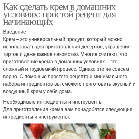
Как сделать крем в домашних
Крем для
Ночной крем
условиях: простой рецепт для
чувствительной кожи
начинающих
Введение
Крем – это универсальный продукт, который можно
Питательные кремы
Крем для сухой кожи
использовать для приготовления десертов, украшения
тортов и даже какное лакомство. Многие считают, что
приготовление крема в домашних условиях – это
сложный и трудоемкий процесс. Однако это не совсем
Питательный крем
Крем в зависимости
верно. С помощью простого рецепта и минимального
набора ингредиентов вы сможете приготовить вкусный и
воздушный крем у себя дома.
Необходимые ингредиенты и инструменты
Крем без
Крем перед
Для приготовления крема вам понадобятся следующие
использования
использованием
ингредиенты и инструменты: