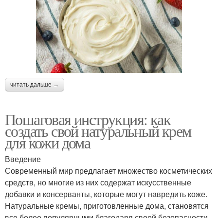
Густой крем
Стабильный крем
Цветы в домашний
Комки в креме
крем
читать дальше →
Сметанные кремы
Крем для бисквита
Пошаговая инструкция: как
создать свой натуральный крем
для кожи дома
Введение
Крем для лица
Крем для рук
Современный мир предлагает множество косметических
средств, но многие из них содержат искусственные
добавки и консерванты, которые могут навредить коже.
Натуральные кремы, приготовленные дома, становятся
Детский крем
Антивозрастной крем
все более популярными благодаря своей безопасности