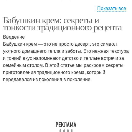
Показать все
Бабушкин крем: секреты и
Заварной крем
Ванильный крем
тонкости традиционного рецепта
Введение
Бабушкин крем — это не просто десерт, это символ
уютного домашнего тепла и заботы. Его нежная текстура
Клубничный крем
Творожный крем
и тонкий вкус напоминают детство и теплые встречи за
семейным столом. В этой статье мы раскроем секреты
приготовления традиционного крема, который
передавался из поколения в поколение.
Крем для десертов
Вкус в домашний крем
Крем в домашних
Масло в креме
условиях