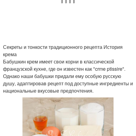
Сливки для домашнего
Крем из сливок
крема
Секреты и тонкости традиционного рецепта История
Натуральный крем
Крем для кожи
крема
Бабушкин крем имеет свои корни в классической
французской кухне, где он известен как "crme ptissire".
Однако наши бабушки придали ему особую русскую
Крем в баночку
Масла для крема
душу, адаптировав рецепт под доступные ингредиенты и
национальные вкусовые предпочтения.
Консерванты в
Тональный крем
домашнем креме