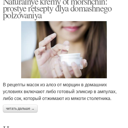
Naturalnye kremy ot morshchin:
prostye retsepty dlya domashnego
polzovaniya
В рецепты масок из алоэ от морщин в домашних
условиях включают либо готовый эликсир в ампулах,
либо сок, который отжимают из мякоти столетника.
читать дальше →