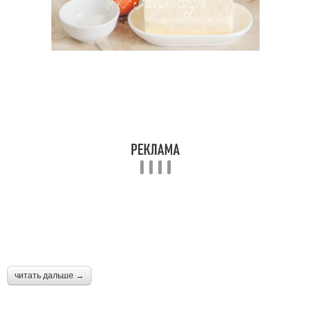
Домашний крем
Сливочный крем
Сметанный крем
Сливочно-сырный крем
Крем с варёной
Крем с маскарпоне
сгущёнкой
Сливки для крема
Веганский крем
читать дальше →