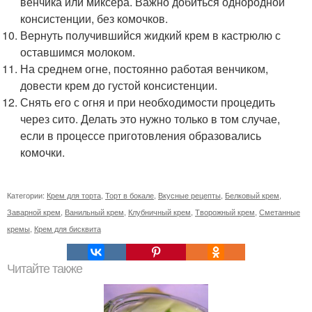
венчика или миксера. Важно добиться однородной
консистенции, без комочков.
Вернуть получившийся жидкий крем в кастрюлю с
оставшимся молоком.
На среднем огне, постоянно работая венчиком,
довести крем до густой консистенции.
Снять его с огня и при необходимости процедить
через сито. Делать это нужно только в том случае,
если в процессе приготовления образовались
комочки.
Категории:
Крем для торта
,
Торт в бокале
,
Вкусные рецепты
,
Белковый крем
,
Заварной крем
,
Ванильный крем
,
Клубничный крем
,
Творожный крем
,
Сметанные
кремы
,
Крем для бисквита
Читайте также