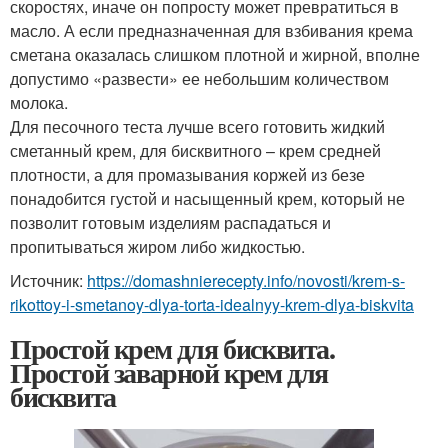
скоростях, иначе он попросту может превратиться в
масло. А если предназначенная для взбивания крема
сметана оказалась слишком плотной и жирной, вполне
допустимо «развести» ее небольшим количеством
молока.
Для песочного теста лучше всего готовить жидкий
сметанный крем, для бисквитного – крем средней
плотности, а для промазывания коржей из безе
понадобится густой и насыщенный крем, который не
позволит готовым изделиям распадаться и
пропитываться жиром либо жидкостью.
Источник:
https://domashnierecepty.info/novosti/krem-s-
rikottoy-i-smetanoy-dlya-torta-idealnyy-krem-dlya-biskvita
Простой крем для бисквита.
Простой заварной крем для
бисквита