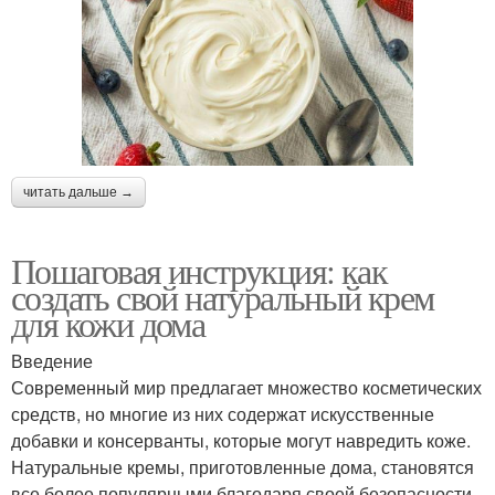
Ночной крем
чувствительной кожи
Питательные кремы
Крем для сухой кожи
читать дальше →
Питательный крем
Крем в зависимости
Пошаговая инструкция: как
создать свой натуральный крем
для кожи дома
Крем без
Крем перед
Введение
использования
использованием
Современный мир предлагает множество косметических
средств, но многие из них содержат искусственные
добавки и консерванты, которые могут навредить коже.
Натуральные кремы, приготовленные дома, становятся
Густой крем
Стабильный крем
все более популярными благодаря своей безопасности