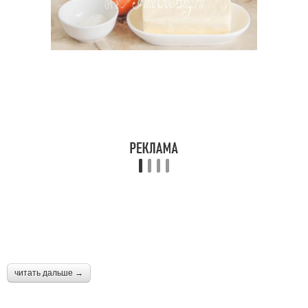
Домашний крем
Сливочный крем
Сметанный крем
Сливочно-сырный крем
Крем с варёной
Крем с маскарпоне
сгущёнкой
Сливки для крема
Веганский крем
читать дальше →