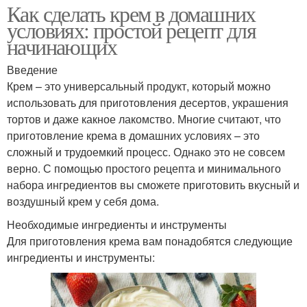
Как сделать крем в домашних
Крем без сливочного
Крем без яиц
условиях: простой рецепт для
масла
начинающих
Введение
Крем – это универсальный продукт, который можно
Крем без муки
Крем без молока
использовать для приготовления десертов, украшения
тортов и даже какное лакомство. Многие считают, что
приготовление крема в домашних условиях – это
сложный и трудоемкий процесс. Однако это не совсем
Крем для бисквитного
Крем без сахара
верно. С помощью простого рецепта и минимального
торта
набора ингредиентов вы сможете приготовить вкусный и
воздушный крем у себя дома.
Необходимые ингредиенты и инструменты
Комки в креме
Сметанные кремы
Для приготовления крема вам понадобятся следующие
ингредиенты и инструменты:
Крем для