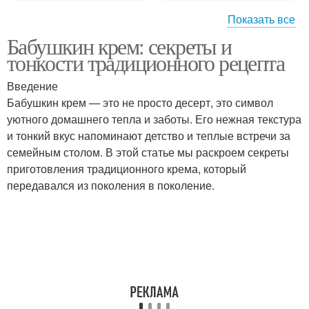
Показать все
Бабушкин крем: секреты и
Крем для торта
Ванильный крем
тонкости традиционного рецепта
Введение
Бабушкин крем — это не просто десерт, это символ
уютного домашнего тепла и заботы. Его нежная текстура
Клубничный крем
Творожный крем
и тонкий вкус напоминают детство и теплые встречи за
семейным столом. В этой статье мы раскроем секреты
приготовления традиционного крема, который
передавался из поколения в поколение.
Крем для десертов
Вкус в домашний крем
Крем в домашних
Масло в креме
условиях