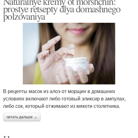
Naturalnye kremy ot morshchin:
prostye retsepty dlya domashnego
polzovaniya
В рецепты масок из алоэ от морщин в домашних
условиях включают либо готовый эликсир в ампулах,
либо сок, который отжимают из мякоти столетника.
читать дальше →