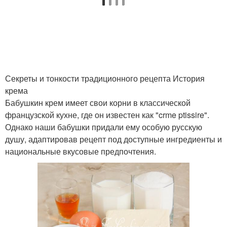
Сливки для домашнего
Крем из сливок
крема
Секреты и тонкости традиционного рецепта История
Натуральный крем
Крем для кожи
крема
Бабушкин крем имеет свои корни в классической
французской кухне, где он известен как "crme ptissire".
Однако наши бабушки придали ему особую русскую
Крем в баночку
Масла для крема
душу, адаптировав рецепт под доступные ингредиенты и
национальные вкусовые предпочтения.
Консерванты в
Тональный крем
домашнем креме