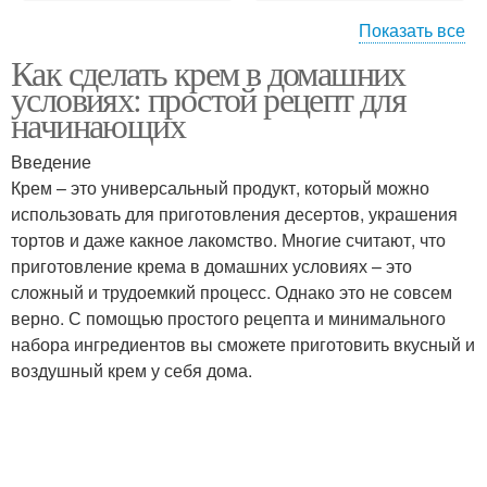
Показать все
Как сделать крем в домашних
Белковый крем
Заварной крем
условиях: простой рецепт для
начинающих
Введение
Крем – это универсальный продукт, который можно
Ванильный крем
Клубничный крем
использовать для приготовления десертов, украшения
тортов и даже какное лакомство. Многие считают, что
приготовление крема в домашних условиях – это
сложный и трудоемкий процесс. Однако это не совсем
Сливки для домашнего
Творожный крем
верно. С помощью простого рецепта и минимального
крема
набора ингредиентов вы сможете приготовить вкусный и
воздушный крем у себя дома.
Крем из сливок