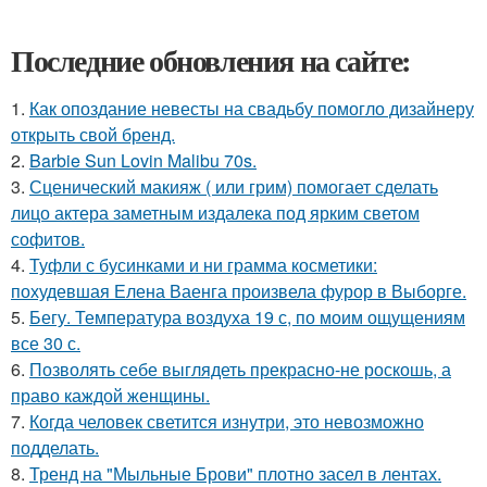
Последние обновления на сайте:
1.
Как опоздание невесты на свадьбу помогло дизайнеру
открыть свой бренд.
2.
Barbie Sun Lovin Malibu 70s.
3.
Сценический макияж ( или грим) помогает сделать
лицо актера заметным издалека под ярким светом
софитов.
4.
Туфли с бусинками и ни грамма косметики:
похудевшая Елена Ваенга произвела фурор в Выборге.
5.
Бегу. Температура воздуха 19 с, по моим ощущениям
все 30 с.
6.
Позволять себе выглядеть прекрасно-не роскошь, а
право каждой женщины.
7.
Когда человек светится изнутри, это невозможно
подделать.
8.
Тренд на "Мыльные Брови" плотно засел в лентах.