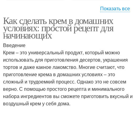
Показать все
Как сделать крем в домашних
Крем в домашних
Белковый крем
условиях: простой рецепт для
условиях
начинающих
Введение
Крем – это универсальный продукт, который можно
Заварной крем
Ванильный крем
использовать для приготовления десертов, украшения
тортов и даже какное лакомство. Многие считают, что
приготовление крема в домашних условиях – это
сложный и трудоемкий процесс. Однако это не совсем
Клубничный крем
Творожный крем
верно. С помощью простого рецепта и минимального
набора ингредиентов вы сможете приготовить вкусный и
воздушный крем у себя дома.
Молочные сливки
Сливки для взбивания