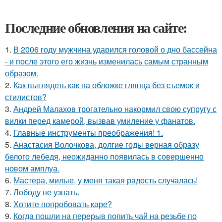
Последние обновления на сайте:
1.
В 2006 году мужчина ударился головой о дно бассейна
- и после этого его жизнь изменилась самым странным
образом.
2.
Как выглядеть как на обложке глянца без съемок и
стилистов?
3.
Андрей Малахов трогательно накормил свою супругу с
вилки перед камерой, вызвав умиление у фанатов.
4.
Главные инструменты преображения! 1.
5.
Анастасия Волочкова, долгие годы верная образу
белого лебедя, неожиданно появилась в совершенно
новом амплуа.
6.
Мастера, милые, у меня такая радость случалась!
7.
Лободу не узнать.
8.
Хотите попробовать каре?
9.
Когда пошли на перерыв попить чай на резьбе по