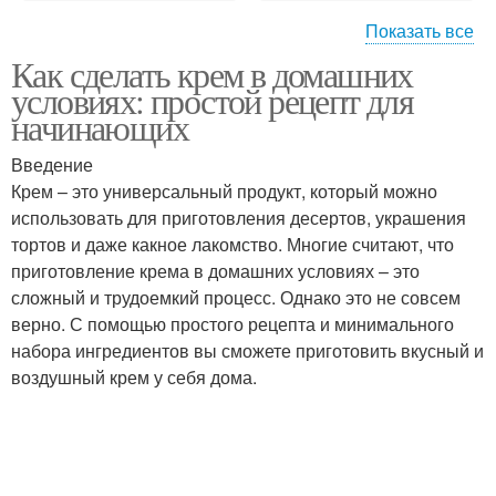
Показать все
Как сделать крем в домашних
Белковый крем
Заварной крем
условиях: простой рецепт для
начинающих
Введение
Крем – это универсальный продукт, который можно
Ванильный крем
Клубничный крем
использовать для приготовления десертов, украшения
тортов и даже какное лакомство. Многие считают, что
приготовление крема в домашних условиях – это
сложный и трудоемкий процесс. Однако это не совсем
Сливки для домашнего
Творожный крем
верно. С помощью простого рецепта и минимального
крема
набора ингредиентов вы сможете приготовить вкусный и
воздушный крем у себя дома.
Крем из сливок