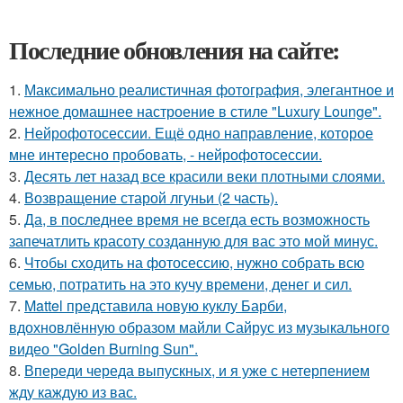
Последние обновления на сайте:
1.
Максимально реалистичная фотография, элегантное и
нежное домашнее настроение в стиле "Luxury Lounge".
2.
Нейрофотосессии. Ещё одно направление, которое
мне интересно пробовать, - нейрофотосессии.
3.
Десять лет назад все красили веки плотными слоями.
4.
Возвращение старой лгуньи (2 часть).
5.
Да, в последнее время не всегда есть возможность
запечатлить красоту созданную для вас это мой минус.
6.
Чтобы сходить на фотосессию, нужно собрать всю
семью, потратить на это кучу времени, денег и сил.
7.
Mattel представила новую куклу Барби,
вдохновлённую образом майли Сайрус из музыкального
видео "Golden Burning Sun".
8.
Впереди череда выпускных, и я уже с нетерпением
жду каждую из вас.