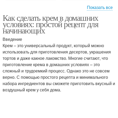
Показать все
Как сделать крем в домашних
Крем в домашних
Белковый крем
условиях: простой рецепт для
условиях
начинающих
Введение
Крем – это универсальный продукт, который можно
Заварной крем
Ванильный крем
использовать для приготовления десертов, украшения
тортов и даже какное лакомство. Многие считают, что
приготовление крема в домашних условиях – это
сложный и трудоемкий процесс. Однако это не совсем
Клубничный крем
Творожный крем
верно. С помощью простого рецепта и минимального
набора ингредиентов вы сможете приготовить вкусный и
воздушный крем у себя дома.
Сливки для домашнего
Молочные сливки
крема