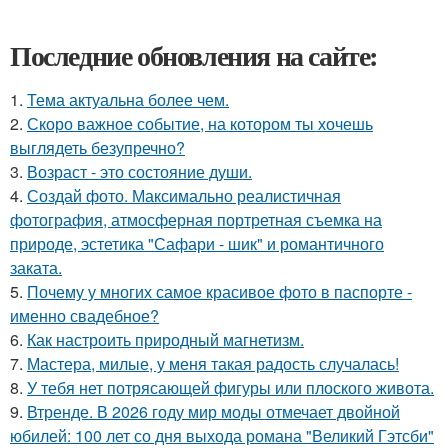
Последние обновления на сайте:
1.
Тема актуальна более чем.
2.
Скоро важное событие, на котором ты хочешь
выглядеть безупречно?
3.
Возраст - это состояние души.
4.
Создай фото. Максимально реалистичная
фотография, атмосферная портретная съемка на
природе, эстетика "Сафари - шик" и романтичного
заката.
5.
Почему у многих самое красивое фото в паспорте -
именно свадебное?
6.
Как настроить природный магнетизм.
7.
Мастера, милые, у меня такая радость случалась!
8.
У тебя нет потрясающей фигуры или плоского живота.
9.
Втренде. В 2026 году мир моды отмечает двойной
юбилей: 100 лет со дня выхода романа "Великий Гэтсби"