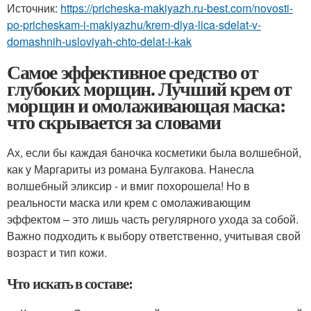
Источник:
https://pricheska-makiyazh.ru-best.com/novosti-
po-pricheskam-i-makiyazhu/krem-dlya-lica-sdelat-v-
domashnih-usloviyah-chto-delat-i-kak
Самое эффективное средство от
глубоких морщин. Лучший крем от
морщин и омолаживающая маска:
что скрывается за словами
Ах, если бы каждая баночка косметики была волшебной,
как у Маргариты из романа Булгакова. Нанесла
волшебный эликсир - и вмиг похорошела! Но в
реальности маска или крем с омолаживающим
эффектом – это лишь часть регулярного ухода за собой.
Важно подходить к выбору ответственно, учитывая свой
возраст и тип кожи.
Что искать в составе: