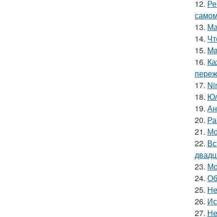
12.
Ре
самом
13.
Ма
14.
Чт
15.
Ma
16.
Ка
пережи
17.
Ni
18.
Юл
19.
Ан
20.
Ра
21.
Мо
22.
Вс
двадц
23.
Мо
24.
Об
25.
Не
26.
Ис
27.
Не