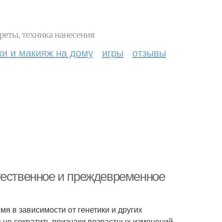
реты, техника нанесения
ки и макияж на дому
игры
отзывы
тественное и преждевременное
мя в зависимости от генетики и других
ьно сократить признаки возрастных изменений.