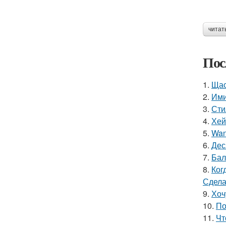
читат
Пос
1.
Щас
2.
Ими
3.
Сти
4.
Хей
5.
Wan
6.
Дес
7.
Бал
8.
Ког
Сдела
9.
Хоч
10.
По
11.
Чт