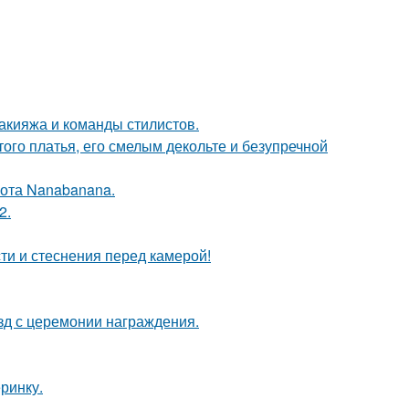
макияжа и команды стилистов.
ого платья, его смелым декольте и безупречной
ота Nanabanana.
2.
ти и стеснения перед камерой!
зд с церемонии награждения.
еринку.