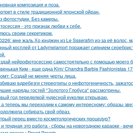
новная композиция и поза.
ртрет в стиле традиционной японской ойран.
з фотостудии. Без камеры.
тосессия - это признак любви к себе.
люсь своим секретиком.
0226: мне жаль Хо юнджин из Le Ssserafim из-за её волос, 
нный косплей от Ladymelamori поражает сиянием серебрист
ей.
здай нейрофотосессию самостоятельно с помощью моего б
венькая Ким - еще одна Kim/ Chandra Barbie Fashionistas 17
омт: Создай не меняя черты лица.
збиваю вдребезги стереотипы о нефотогеничность, зажатос
чшие наряды гостей "Золотого Глобуса" рассмотрены.
вый год переделкой чудесной куколки открываю.
 а теперь мы переходим к самому интересному: образы зве
одолжила собирать свой образ.
трый перец вместо косметологических процедур?
 и трудная это работа - сборы на новогоднюю караоке - веч
омт промты Promt Promts.