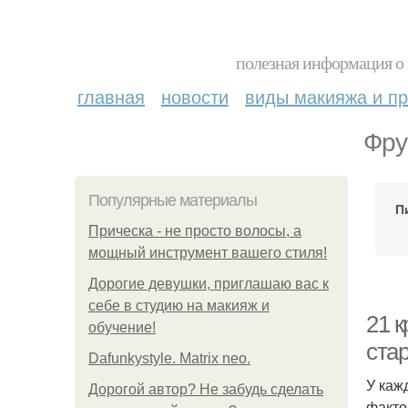
полезная информация о 
главная
новости
виды макияжа и пр
Фру
Популярные материалы
П
Прическа - не просто волосы, а
мощный инструмент вашего стиля!
Дорогие девушки, приглашаю вас к
себе в студию на макияж и
21 
обучение!
ста
Dafunkystyle. Matrix neo.
У каж
Дорогой автор? Не забудь сделать
факто