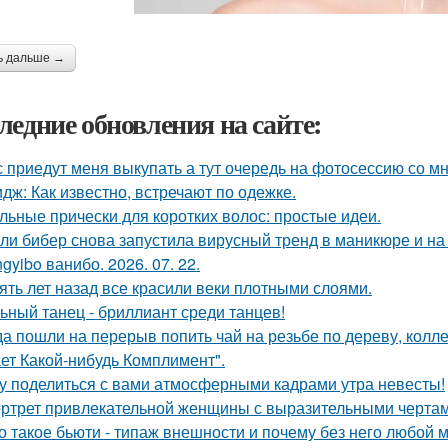
ь дальше →
ледние обновления на сайте:
 приедут меня выкупать а тут очередь на фотосессию со мн
дж: Как известно, встречают по одежке.
льные прически для коротких волос: простые идеи.
ли бибер снова запустила вирусный тренд в маникюре и на 
gyibo ванибо. 2026. 07. 22.
ять лет назад все красили веки плотными слоями.
ьный танец - бриллиант среди танцев!
да пошли на перерыв попить чай на резьбе по дереву, колле
ет Какой-нибудь Комплимент".
у поделиться с вами атмосферными кадрами утра невесты!
ртрет привлекательной женщины с выразительными чертам
о такое бьюти - типаж внешности и почему без него любой 