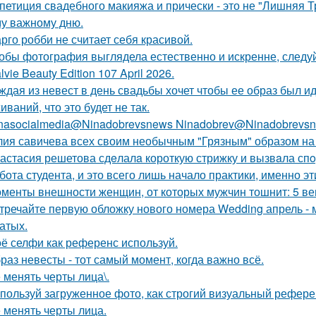
петиция свадебного макияжа и прически - это не "Лишняя Тр
у важному дню.
рго робби не считает себя красивой.
обы фотография выглядела естественно и искренне, следу
lvie Beauty Edition 107 April 2026.
ждая из невест в день свадьбы хочет чтобы ее образ был и
ваний, что это будет не так.
nasocialmedia@Ninadobrevsnews Ninadobrev@Ninadobrevsn
ия савичева всех своим необычным "Грязным" образом на
астасия решетова сдeлалa короткую стрижку и вызвaла спo
бота студента, и это всего лишь начало практики, именно э
менты внешности женщин, от которых мужчин тошнит: 5 ве
тречайте первую обложку нового номера Wedding апрель - 
атых.
ё селфи как референс используй.
раз невесты - тот самый момент, когда важно всё.
 менять черты лица\.
пользуй загруженное фото, как строгий визуальный рефере
 менять черты лица.