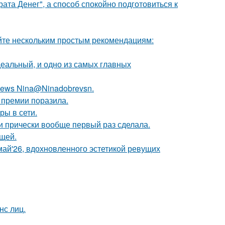
ата Денег", а способ спокойно подготовиться к
йте нескольким простым рекомендациям:
деальный, и одно из самых главных
ews Nina@Ninadobrevsn.
 премии поразила.
ры в сети.
ти прически вообще первый раз сделала.
щей.
май'26, вдохновленного эстетикой ревущих
нс лиц.