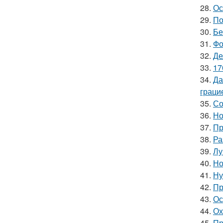
28.
Ос
29.
По
30.
Бе
31.
Фо
32.
Де
33.
17
34.
Да
граци
35.
Со
36.
Но
37.
Пр
38.
Ра
39.
Лу
40.
Но
41.
Ну
42.
Пр
43.
Ос
44.
Ох
45.
Пр