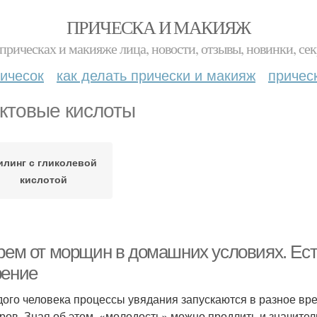
ПРИЧЕСКА И МАКИЯЖ
прическах и макияже лица, новости, отзывы, новинки, сек
ичесок
как делать прически и макияж
причес
ктовые кислоты
илинг с гликолевой
кислотой
крем от морщин в домашних условиях. Ес
рение
дого человека процессы увядания запускаются в разное вре
ров. Зная об этом, «молодость» можно продлить и значител