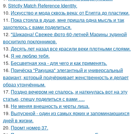
9.
Strictly Match Reference Identity.
10.
Искусство и мода сквозь века: от Египта до пластики.
11.
Пока стояла в душе, мне пришла одна мысль и так
захотелось с вами поделиться.
12.
"Шикарна! Свежее фото 60-летней Марины зудиной
восхитило поклонников.
13.
Десять лет назад все красили веки плотными слоями.
14.
Я не люблю тебя.
15.
Бесцветная хна - для чего и как применять.
16.
Причёска "Ракушка" элегантный и универсальный
вариант, который подчёркивает женственность и делает
образ утончённым.
17.
Поздно вечером не спалось, и наткнулась вот на эту
статью, спешу поделиться с вами ….
18.
Не меняя внешность и черты лица.
19.
Выпускной - один из самых ярких и запоминающихся
дней в жизни.
20.
Промт номер 37.