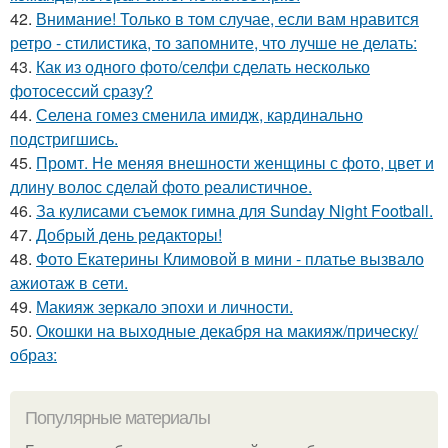
42.
Внимание! Только в том случае, если вам нравится
ретро - стилистика, то запомните, что лучше не делать:
43.
Как из одного фото/селфи сделать несколько
фотосессий сразу?
44.
Селена гомез сменила имидж, кардинально
подстригшись.
45.
Промт. Не меняя внешности женщины с фото, цвет и
длину волос сделай фото реалистичное.
46.
За кулисами съемок гимна для Sunday Night Football.
47.
Добрый день редакторы!
48.
Фото Екатерины Климовой в мини - платье вызвало
ажиотаж в сети.
49.
Макияж зеркало эпохи и личности.
50.
Окошки на выходные декабря на макияж/прическу/
образ:
Популярные материалы