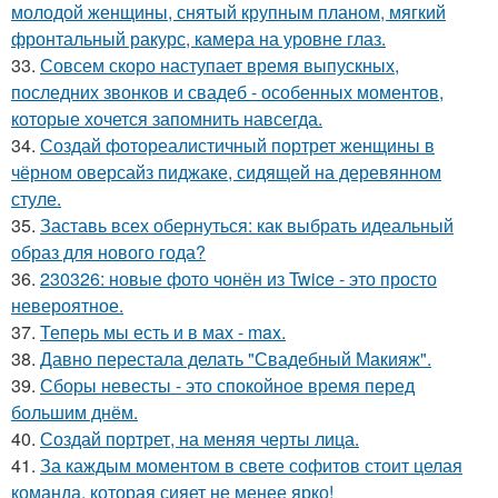
молодой женщины, снятый крупным планом, мягкий
фронтальный ракурс, камера на уровне глаз.
33.
Совсем скоро наступает время выпускных,
последних звонков и свадеб - особенных моментов,
которые хочется запомнить навсегда.
34.
Создай фотореалистичный портрет женщины в
чёрном оверсайз пиджаке, сидящей на деревянном
стуле.
35.
Заставь всех обернуться: как выбрать идеальный
образ для нового года?
36.
230326: новые фото чонён из Twice - это просто
невероятное.
37.
Теперь мы есть и в мах - max.
38.
Давно перестала делать "Свадебный Макияж".
39.
Сборы невесты - это спокойное время перед
большим днём.
40.
Создай портрет, на меняя черты лица.
41.
За каждым моментом в свете софитов стоит целая
команда, которая сияет не менее ярко!