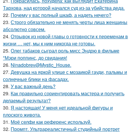
21.
Покрасилась, похудела: как выглядит Екатерина
Тархова, над которой начался суд из-за убийства деда.
22.
Почему у вас полный шкаф, а надеть нечего?
23.
Строго обязательно не менять черты лица женщины
абсолютно совсем.
24.
Отрывок из новой главы о готовности к переменам в
жизни … нет, мы к ним никогда не готовы.
25.
Олег табаков сыграл роль мисс Эндрю в фильме
"Мэри поппинс, до свидания!
26.
Ninadobrev@Mystic_House.
27.
Девушка на яркой улице с мозаикой гауди, пальмы и
солнечные блики на фасадах.
28.
У вас важный день?
29.
Как правильно сориентировать мастера и получить
делаемый результат?
30.
Я настоящая! У меня нет идеальной фигуры и
плоского живота.
31.
Моё селфи как референс используй.
32.
Промпт. Ультрареалистичный студийный портрет