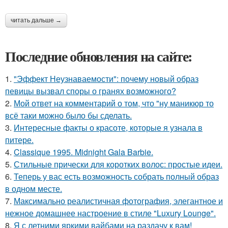
читать дальше →
Последние обновления на сайте:
1.
"Эффект Неузнаваемости": почему новый образ
певицы вызвал споры о гранях возможного?
2.
Мой ответ на комментарий о том, что "ну маникюр то
всё таки можно было бы сделать.
3.
Интересные факты о красоте, которые я узнала в
питере.
4.
Classique 1995. Midnight Gala Barbie.
5.
Стильные прически для коротких волос: простые идеи.
6.
Теперь у вас есть возможность собрать полный образ
в одном месте.
7.
Максимально реалистичная фотография, элегантное и
нежное домашнее настроение в стиле "Luxury Lounge".
8.
Я с летними яркими вайбами на раздачу к вам!