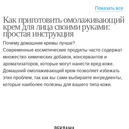
Показать все
Как приготовить омолаживающий
Крем из масла
Крем с глицерином
крем для лица своими руками:
простая инструкция
Почему домашние кремы лучше?
Современные косметические продукты часто содержат
Антивозрастной крем
Крем против акне
множество химических добавок, консервантов и
ароматизаторов, которые могут нанести вред коже.
Домашний омолаживающий крем позволяет избежать
этих проблем, так как вы сами выбираете ингредиенты,
Крем перед
Крем на лицо
которые наиболее полезны для вашего типа кожи.
магазинными аналогами
Кремы от морщин
Крем от морщин