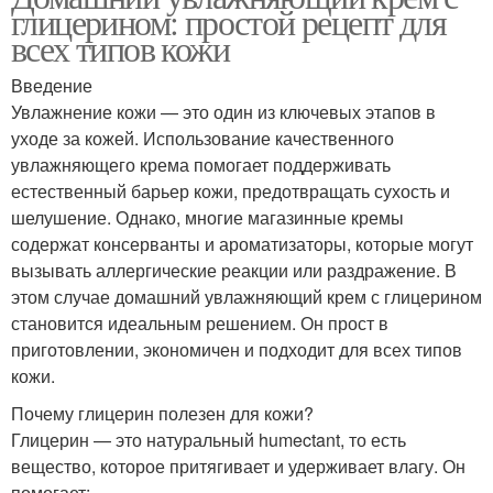
глицерином: простой рецепт для
Знаменитый крем
Крем против морщин
всех типов кожи
Введение
Увлажнение кожи — это один из ключевых этапов в
Крем от глубоких
уходе за кожей. Использование качественного
Эффективный крем
морщин
увлажняющего крема помогает поддерживать
естественный барьер кожи, предотвращать сухость и
шелушение. Однако, многие магазинные кремы
содержат консерванты и ароматизаторы, которые могут
вызывать аллергические реакции или раздражение. В
этом случае домашний увлажняющий крем с глицерином
становится идеальным решением. Он прост в
приготовлении, экономичен и подходит для всех типов
кожи.
Почему глицерин полезен для кожи?
Глицерин — это натуральный humectant, то есть
вещество, которое притягивает и удерживает влагу. Он
помогает: