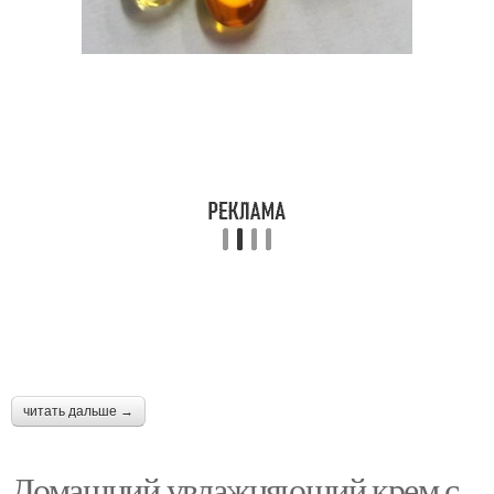
Кремы для лица
Ингредиент для крема
Крем в домашних
Натуральный крем
условиях
Крем для сухой кожи
Волшебный крем
Крем с пчелиным
Крем на основе
воском
читать дальше →
Домашний увлажняющий крем с