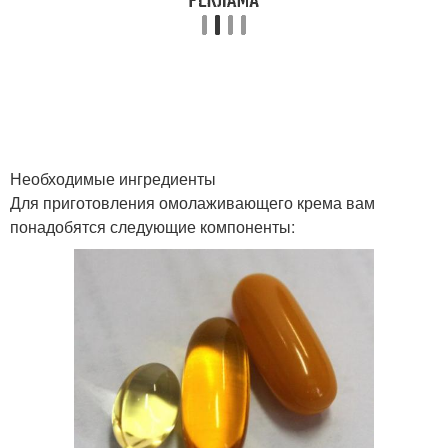
Ингредиенты для
Самодельный крем
домашнего крема
Масла в домашнем
Крем с магазинными
креме
аналогами
Необходимые ингредиенты
Для приготовления омолаживающего крема вам
понадобятся следующие компоненты:
Простой крем
Ингредиенты для крема
Витаминный крем
Ромашковый крем