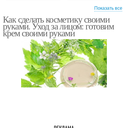
Показать все
Как сделать косметику своими
Домашний крем
Крем для сухой кожи
руками. Уход за лицом: готовим
крем своими руками
Волшебный крем
Ночной крем
Крем из масла
Крем с глицерином
Антивозрастной крем
Крем из авокадо