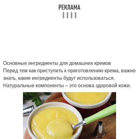
Творожный крем
Крем для лица
Крем в домашних
Натуральный крем
условиях
Основные ингредиенты для домашних кремов
Перед тем как приступить к приготовлению крема, важно
знать, какие ингредиенты будут использоваться.
Волшебный крем
Ночной крем
Натуральные компоненты – это основа здоровой кожи.
Крем из масла
Крем с глицерином