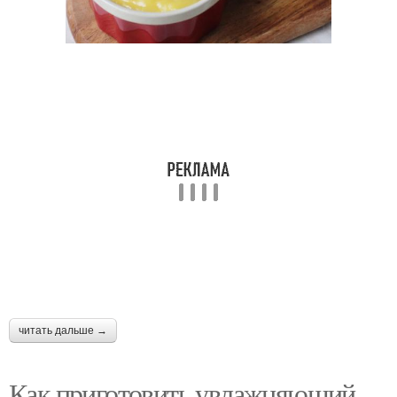
Антивозрастной крем
Крем из авокадо
Крем с пчелиным
Крем против акне
воском
Условия для сухой
Крем на основе
кожи
Уход за кожей
читать дальше →
Как приготовить увлажняющий