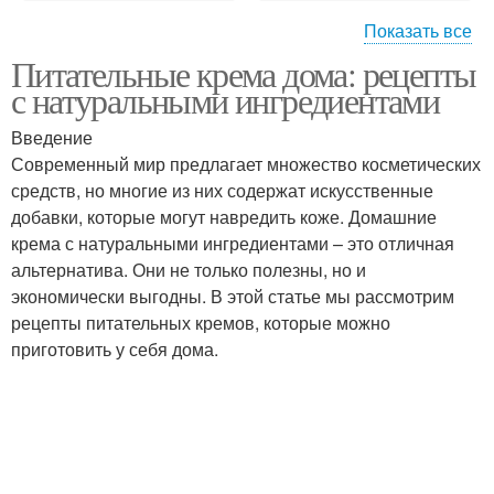
Показать все
Питательные крема дома: рецепты
Крем без
Крем в зависимости
с натуральными ингредиентами
использования
Введение
Современный мир предлагает множество косметических
Крем перед
средств, но многие из них содержат искусственные
Белковый крем
использованием
добавки, которые могут навредить коже. Домашние
крема с натуральными ингредиентами – это отличная
альтернатива. Они не только полезны, но и
экономически выгодны. В этой статье мы рассмотрим
Крем для торта
Заварной крем
рецепты питательных кремов, которые можно
приготовить у себя дома.
Ванильный крем
Клубничный крем