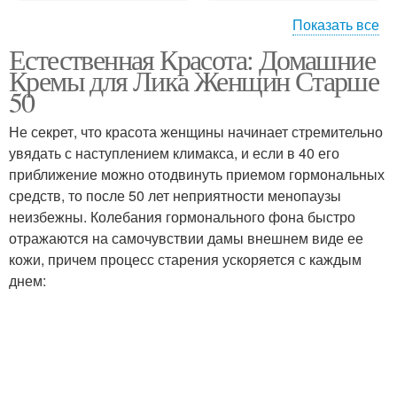
Показать все
Естественная Красота: Домашние
Кремы по массажным
Кремы для лица
Кремы для Лика Женщин Старше
линиям
50
Не секрет, что красота женщины начинает стремительно
Антицеллюлитные
увядать с наступлением климакса, и если в 40 его
Крем для области
кремы
приближение можно отодвинуть приемом гормональных
средств, то после 50 лет неприятности менопаузы
неизбежны. Колебания гормонального фона быстро
отражаются на самочувствии дамы внешнем виде ее
Ночные кремы
Ночной крем
кожи, причем процесс старения ускоряется с каждым
днем:
Крем с оливковым
Глицериновый крем
маслом