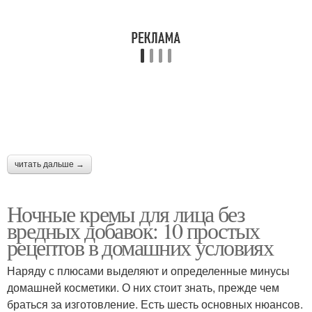
Крем на лицо
Сливочный крем
Сметанный крем
Сливочно-сырный крем
читать дальше →
Крем с варёной
Крем с маскарпоне
сгущёнкой
Ночные кремы для лица без
вредных добавок: 10 простых
рецептов в домашних условиях
Питательные кремы
Крем для сухой кожи
Наряду с плюсами выделяют и определенные минусы
домашней косметики. О них стоит знать, прежде чем
браться за изготовление. Есть шесть основных нюансов.