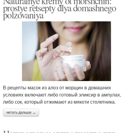
Naturalnye kremy ot morshchin:
prostye retsepty dlya domashnego
polzovaniya
В рецепты масок из алоэ от морщин в домашних
условиях включают либо готовый эликсир в ампулах,
либо сок, который отжимают из мякоти столетника.
читать дальше →