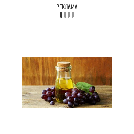
Крем от морщин
Крем с алоэ
Молочный крем
Кремы в дневное время
Домашний крем
Крем с маслом
Крем с кокосовым
Крем с огурцом
маслом