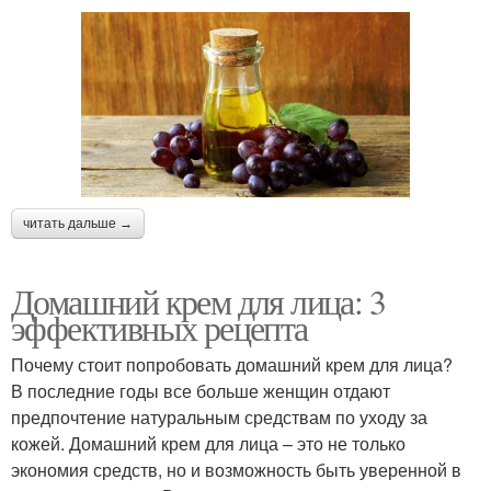
Крем для
Питательный крем
чувствительной кожи
Крем без
Крем перед
использования
использованием
читать дальше →
Белковый крем
Крем для торта
Домашний крем для лица: 3
эффективных рецепта
Почему стоит попробовать домашний крем для лица?
Заварной крем
Ванильный крем
В последние годы все больше женщин отдают
предпочтение натуральным средствам по уходу за
кожей. Домашний крем для лица – это не только
экономия средств, но и возможность быть уверенной в