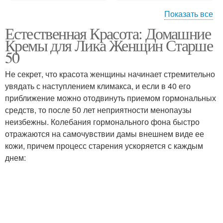
Показать все
Естественная Красота: Домашние
Кремы для лица
Крем в зависимости
Кремы для Лика Женщин Старше
50
Не секрет, что красота женщины начинает стремительно
Кремы по массажным
Антицеллюлитные
увядать с наступлением климакса, и если в 40 его
линиям
кремы
приближение можно отодвинуть приемом гормональных
средств, то после 50 лет неприятности менопаузы
неизбежны. Колебания гормонального фона быстро
отражаются на самочувствии дамы внешнем виде ее
кожи, причем процесс старения ускоряется с каждым
днем: