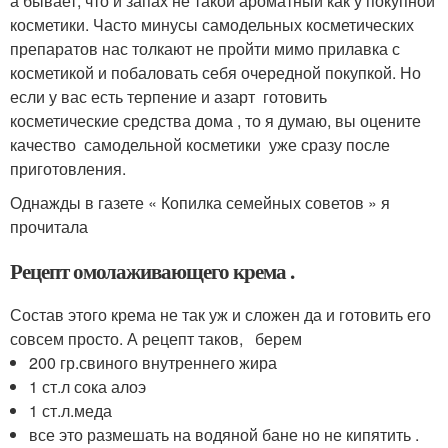
а бывает, что и запах не такой ароматный как у покупной
косметики. Часто минусы самодельных косметических
препаратов нас толкают не пройти мимо прилавка с
косметикой и побаловать себя очередной покупкой. Но
если у вас есть терпение и азарт готовить
косметические средства дома , то я думаю, вы оцените
качество самодельной косметики уже сразу после
приготовления.
Однажды в газете « Копилка семейных советов » я
прочитала
Рецепт омолаживающего крема .
Состав этого крема не так уж и сложен да и готовить его
совсем просто. А рецепт таков, берем
200 гр.свиного внутреннего жира
1 ст.л сока алоэ
1 ст.л.меда
все это размешать на водяной бане но не кипятить .