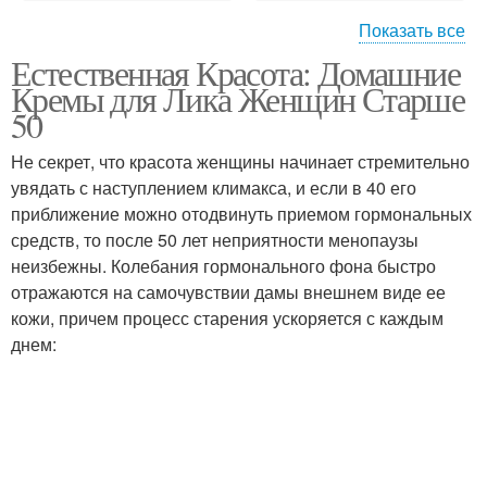
Показать все
Естественная Красота: Домашние
Кремы по массажным
Крем в зависимости
Кремы для Лика Женщин Старше
линиям
50
Не секрет, что красота женщины начинает стремительно
Антицеллюлитные
увядать с наступлением климакса, и если в 40 его
Крем для области
кремы
приближение можно отодвинуть приемом гормональных
средств, то после 50 лет неприятности менопаузы
неизбежны. Колебания гормонального фона быстро
отражаются на самочувствии дамы внешнем виде ее
кожи, причем процесс старения ускоряется с каждым
днем: