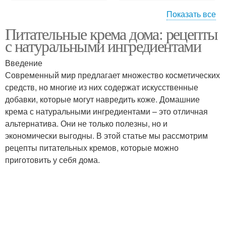
Показать все
Питательные крема дома: рецепты
Крем без
Крем в зависимости
с натуральными ингредиентами
использования
Введение
Современный мир предлагает множество косметических
Крем перед
средств, но многие из них содержат искусственные
Белковый крем
использованием
добавки, которые могут навредить коже. Домашние
крема с натуральными ингредиентами – это отличная
альтернатива. Они не только полезны, но и
экономически выгодны. В этой статье мы рассмотрим
Крем для торта
Заварной крем
рецепты питательных кремов, которые можно
приготовить у себя дома.
Ванильный крем
Клубничный крем