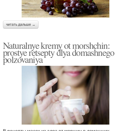
читать дальше →
Naturalnye kremy ot morshchin:
prostye retsepty dlya domashnego
polzovaniya
В рецепты масок из алоэ от морщин в домашних