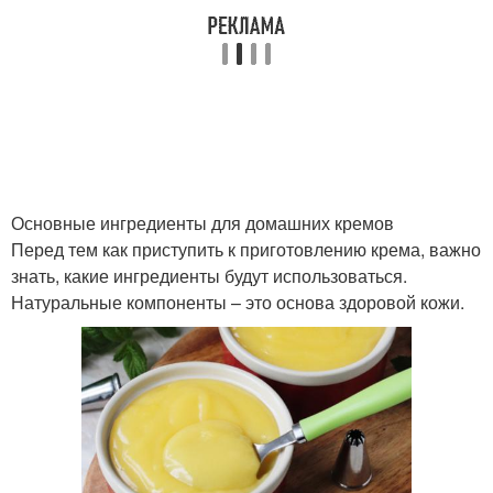
Творожный крем
Крем для лица
Крем в домашних
Антивозрастной крем
условиях
Основные ингредиенты для домашних кремов
Перед тем как приступить к приготовлению крема, важно
знать, какие ингредиенты будут использоваться.
Основа для домашнего
Крем против морщин
Натуральные компоненты – это основа здоровой кожи.
крема
Волшебный крем
Кремы для сухой кожи