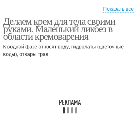
Показать все
Делаем крем для тела своими
Крем на основе
Кремы для лица
руками. Маленький ликбез в
области кремоварения
К водной фазе относят воду, гидролаты (цветочные
воды), отвары трав
Питательный крем
Антивозрастной крем
Крем для лица
Крем для ног
Баттер для тела
Домашний крем