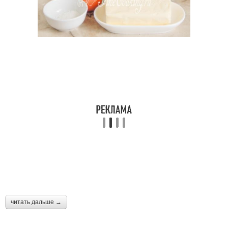
Домашний крем
Сливочный крем
Сметанный крем
Сливочно-сырный крем
Крем с варёной
Крем с маскарпоне
сгущёнкой
Сливки для крема
Веганский крем
читать дальше →