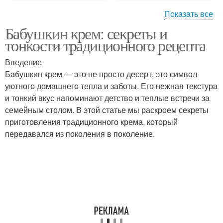
Показать все
Бабушкин крем: секреты и
Заварной крем
Ванильный крем
тонкости традиционного рецепта
Введение
Бабушкин крем — это не просто десерт, это символ
уютного домашнего тепла и заботы. Его нежная текстура
Клубничный крем
Творожный крем
и тонкий вкус напоминают детство и теплые встречи за
семейным столом. В этой статье мы раскроем секреты
приготовления традиционного крема, который
передавался из поколения в поколение.
Крем для десертов
Вкус в домашний крем
Крем в домашних
Масло в креме
условиях