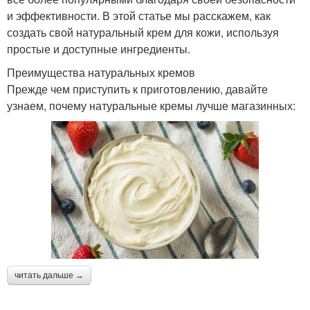
использования
и эффективности. В этой статье мы расскажем, как
создать свой натуральный крем для кожи, используя
простые и доступные ингредиенты.
Крем перед
Густой крем
Преимущества натуральных кремов
использованием
Прежде чем приступить к приготовлению, давайте
узнаем, почему натуральные кремы лучше магазинных:
Цветы в домашний
Стабильный крем
крем
Торт в бокале
Крем для бисквита
читать дальше →
Крем для лица
Крем для рук