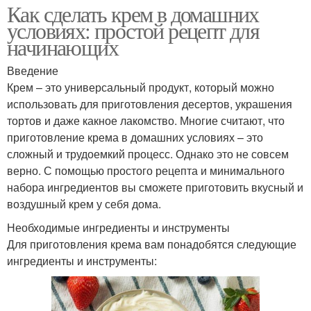
Как сделать крем в домашних
Подложка для торта
Крем без яиц
условиях: простой рецепт для
начинающих
Введение
Крем без сливочного
Крем – это универсальный продукт, который можно
Крем без муки
масла
использовать для приготовления десертов, украшения
тортов и даже какное лакомство. Многие считают, что
приготовление крема в домашних условиях – это
сложный и трудоемкий процесс. Однако это не совсем
Крем без молока
Крем без сахара
верно. С помощью простого рецепта и минимального
набора ингредиентов вы сможете приготовить вкусный и
воздушный крем у себя дома.
Необходимые ингредиенты и инструменты
Крем для бисквитного
Комки в креме
Для приготовления крема вам понадобятся следующие
торта
ингредиенты и инструменты:
Ингредиенты для