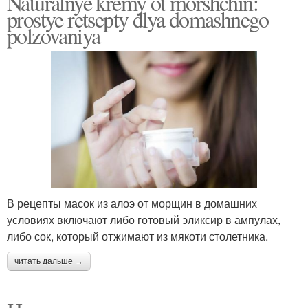
Naturalnye kremy ot morshchin:
prostye retsepty dlya domashnego
polzovaniya
В рецепты масок из алоэ от морщин в домашних
условиях включают либо готовый эликсир в ампулах,
либо сок, который отжимают из мякоти столетника.
читать дальше →