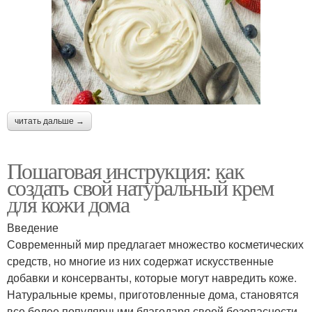
Торт с фруктами
бисквитного торта
Сметанные кремы
Ночной крем
читать дальше →
Крем для
Питательные кремы
Пошаговая инструкция: как
чувствительной кожи
создать свой натуральный крем
для кожи дома
Введение
Крем для сухой кожи
Питательный крем
Современный мир предлагает множество косметических
средств, но многие из них содержат искусственные
добавки и консерванты, которые могут навредить коже.
Натуральные кремы, приготовленные дома, становятся
Крем без
Крем в зависимости
все более популярными благодаря своей безопасности