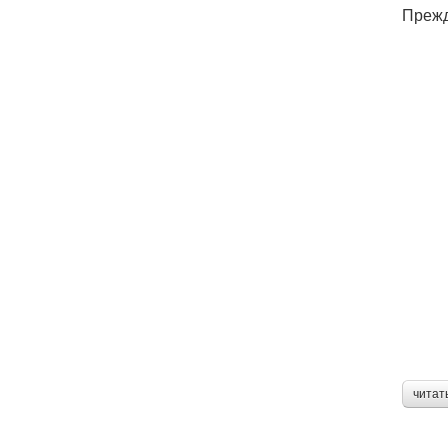
Прежд
читат