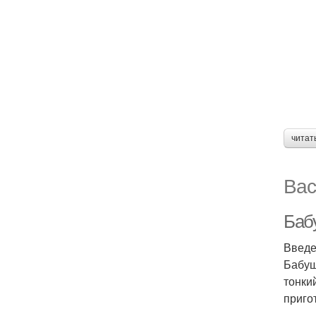
читат
Вас
Баб
Введ
Бабуш
тонки
приго