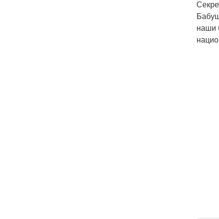
Секре
Бабуш
наши 
нацио