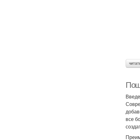
читат
Пош
Введ
Совре
добав
все б
созда
Преим