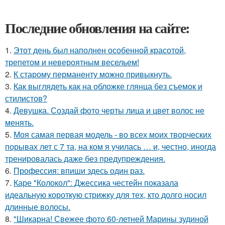
Последние обновления на сайте:
1.
Этот день был наполнен особенной красотой,
трепетом и невероятным весельем!
2.
К старому перманенту можно привыкнуть.
3.
Как выглядеть как на обложке глянца без съемок и
стилистов?
4.
Девушка. Создай фото черты лица и цвет волос не
менять.
5.
Моя самая первая модель - во всех моих творческих
порывах лет с 7 та, на ком я училась … и, честно, иногда
тренировалась даже без предупреждения.
6.
Профессия: впиши здесь один раз.
7.
Каре "Колокол": Джессика честейн показала
идеальную короткую стрижку для тех, кто долго носил
длинные волосы.
8.
"Шикарна! Свежее фото 60-летней Марины зудиной