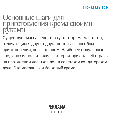
Показать все
Основные шаги для
Заварной крем
Ванильный крем
приготовления крема своими
руками
Существует масса рецептов густого крема для торта,
отличающихся друг от друга не только способом
Клубничный крем
Творожный крем
приготовления, но и составом. Наиболее популярные
среди них использовались на территории нашей страны
на протяжении десятков лет, в советском кондитерском
деле. Это масляный и белковый крема.
Крем в домашних
Комки в креме
условиях