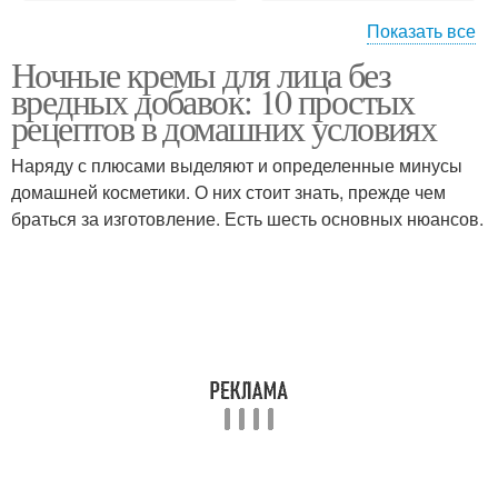
Показать все
Ночные кремы для лица без
Крем от морщин
Крем с алоэ
вредных добавок: 10 простых
рецептов в домашних условиях
Наряду с плюсами выделяют и определенные минусы
домашней косметики. О них стоит знать, прежде чем
Молочный крем
Крем для лица
браться за изготовление. Есть шесть основных нюансов.
Кремы в дневное время
Крем в зависимости
Антивозрастные кремы