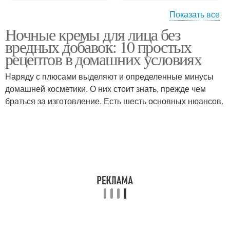
Показать все
Ночные кремы для лица без
Глицериновый крем
Крем от морщин
вредных добавок: 10 простых
рецептов в домашних условиях
Наряду с плюсами выделяют и определенные минусы
домашней косметики. О них стоит знать, прежде чем
Крем с алоэ
Крем для лица
браться за изготовление. Есть шесть основных нюансов.
Кремы в дневное время
Крем в зависимости