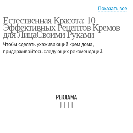
Показать все
Естественная Красота: 10
Крем с глицерином
Антивозрастной крем
Эффективных Рецептов Кремов
для ЛицаСвоими Руками
Чтобы сделать ухаживающий крем дома,
придерживайтесь следующих рекомендаций.
Крем из авокадо
Крем против акне