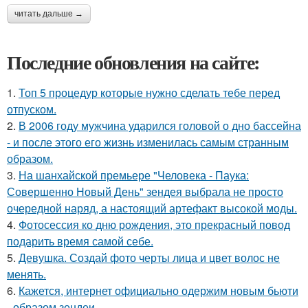
читать дальше →
Последние обновления на сайте:
1.
Топ 5 процедур которые нужно сделать тебе перед
отпуском.
2.
В 2006 году мужчина ударился головой о дно бассейна
- и после этого его жизнь изменилась самым странным
образом.
3.
На шанхайской премьере "Человека - Паука:
Совершенно Новый День" зендея выбрала не просто
очередной наряд, а настоящий артефакт высокой моды.
4.
Фотосессия ко дню рождения, это прекрасный повод
подарить время самой себе.
5.
Девушка. Создай фото черты лица и цвет волос не
менять.
6.
Кажется, интернет официально одержим новым бьюти
- образом зендеи.