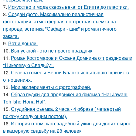
7.
Искусство и мода сквозь века: от Египта до пластики.
8.
Создай фото. Максимально реалистичная
фотография, атмосферная портретная съемка на
природе, эстетика "Сафари - шик" и романтичного
заката.
9.
Вот и дошли.
10.
Выпускной - это не просто праздник.
11.
Роман Костомаров и Оксана Домнина отпраздновали
"Никелевую Свадьбу".
12.
Селена гомес и Бенни Бланко испытывают кризис в
отношениях.
13.
Мои эксперименты с фотографией.
14.
Образ пуджи для продвижения фильма "Hai Jawani
Toh Ishq Hona Hai".
15.
Студийная съемка. 2 часа - 4 образа ( четвертый
покажу следующим постом).
16.
История о том, как свадебный ужин для двоих вырос
в камерную свадьбу на 28 человек.