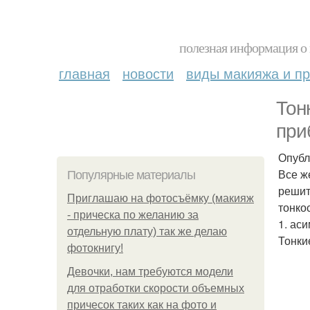
полезная информация о 
главная
новости
виды макияжа и пр
Тон
при
Опубл
Все ж
Популярные материалы
решит
Приглашаю на фотосъёмку (макияж
тонко
- прическа по желанию за
1. ас
отдельную плату) так же делаю
Тонки
фотокнигу!
Девочки, нам требуются модели
для отработки скорости объемных
причесок таких как на фото и