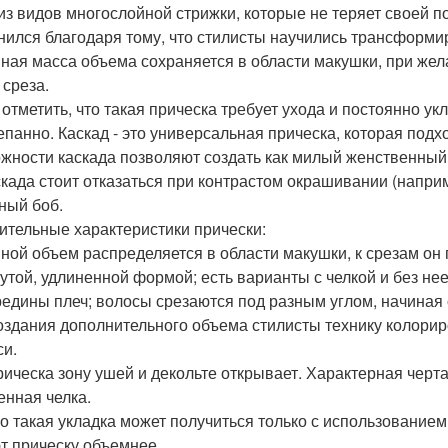
из видов многослойной стрижки, которые не теряет своей п
нился благодаря тому, что стилисты научились трансформи
ная масса объема сохраняется в области макушки, при жел
 среза.
 отметить, что такая прическа требует ухода и постоянно ук
епанно. Каскад - это универсальная прическа, которая под
жности каскада позволяют создать как милый женственный о
скада стоит отказаться при контрастом окрашивании (напри
аный боб.
ительные характеристики прически:
ной объем распределяется в области макушки, к срезам он
утой, удлиненной формой; есть варианты с челкой и без нее
редины плеч; волосы срезаются под разным углом, начиная о
оздания дополнительного объема стилисты технику колори
си.
рическа зону ушей и декольте открывает. Характерная черта
енная челка.
о такая укладка может получиться только с использованием
т прическу объемнее.