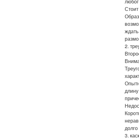
любог
Стоит
Образ
возмо
ждать
размо
2. тре
Второ
Внима
Треуг
харак
Опытн
длину
приче
Недос
Корот
нерав
долго
3. кас