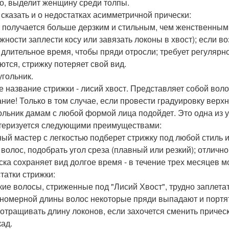
о, выделит женщину среди толпы.
 сказать и о недостатках асимметричной прически:
 получается больше дерзким и стильным, чем женственным;
жности заплести косу или завязать локоны в хвост); если в
 длительное время, чтобы пряди отросли; требует регулярн
ются, стрижку потеряет свой вид.
угольник.
е название стрижки - лисий хвост. Представляет собой вол
ние! Только в том случае, если провести градуировку верхн
ольник дамам с любой формой лица подойдет. Это одна из 
теризуется следующими преимуществами:
ый мастер с легкостью подберет стрижку под любой стиль 
 волос, подобрать угол среза (плавный или резкий); отлично
ска сохраняет вид долгое время - в течение трех месяцев 
татки стрижки:
кие волосы, стриженные под "Лисий Хвост", трудно заплетать
номерной длины волос некоторые пряди выпадают и портят 
 отращивать длину локонов, если захочется сменить прическ
кад.