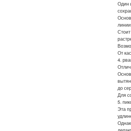
Один 
сохра
Основ
линии
Стоит
растр
Возмо
От ка
4. рв
Отлич
Основ
вытян
до се
Для с
5. пик
Эта п
удлин
Однак
делаю