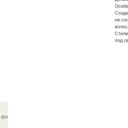
Особе
Созда
не со
волос
Стили
под св
⇦