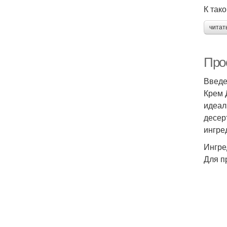
К так
читат
Прос
Введ
Крем 
идеал
десер
ингре
Ингре
Для п