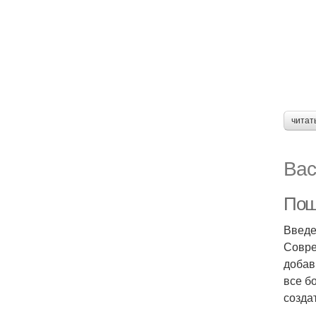
читат
Вас
Пош
Введ
Совре
добав
все б
созда