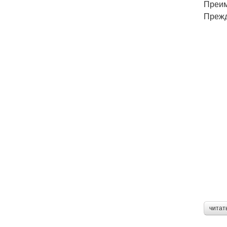
Преим
Прежд
читат