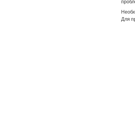
пробл
Необх
Для п