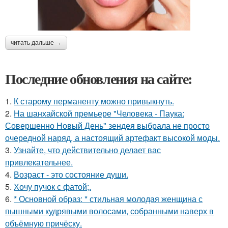
читать дальше →
Последние обновления на сайте:
1.
К старому перманенту можно привыкнуть.
2.
На шанхайской премьере "Человека - Паука:
Совершенно Новый День" зендея выбрала не просто
очередной наряд, а настоящий артефакт высокой моды.
3.
Узнайте, что действительно делает вас
привлекательнее.
4.
Возраст - это состояние души.
5.
Хочу пучок с фатой;.
6.
* Основной образ: * стильная молодая женщина с
пышными кудрявыми волосами, собранными наверх в
объёмную причёску.