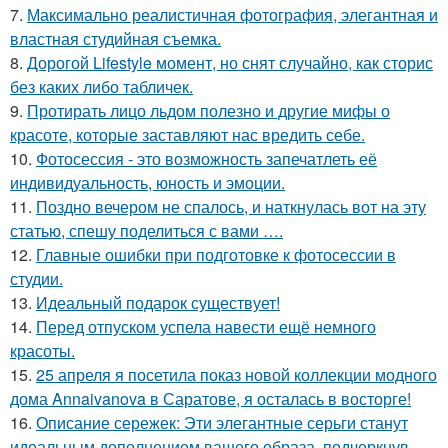
7.
Максимально реалистичная фотография, элегантная и
властная студийная съемка.
8.
Дорогой Lifestyle момент, но снят случайно, как сторис
без каких либо табличек.
9.
Протирать лицо льдом полезно и другие мифы о
красоте, которые заставляют нас вредить себе.
10.
Фотосессия - это возможность запечатлеть её
индивидуальность, юность и эмоции.
11.
Поздно вечером не спалось, и наткнулась вот на эту
статью, спешу поделиться с вами ….
12.
Главные ошибки при подготовке к фотосессии в
студии.
13.
Идеальный подарок существует!
14.
Перед отпуском успела навести ещё немного
красоты.
15.
25 апреля я посетила показ новой коллекции модного
дома Annaivanova в Саратове, я осталась в восторге!
16.
Описание сережек: Эти элегантные серьги станут
идеальным дополнением вашего образа, подчеркнув