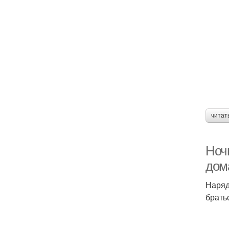
читат
Ноч
дом
Наряд
брать