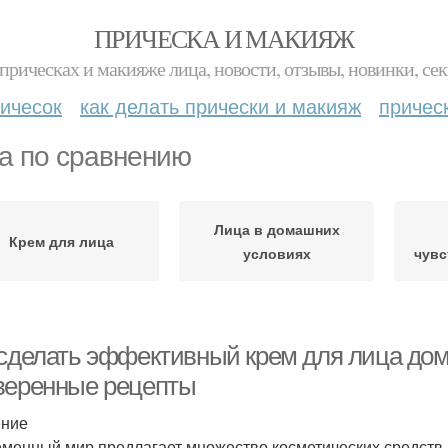
ПРИЧЕСКА И МАКИЯЖ
прическах и макияже лица, новости, отзывы, новинки, сек
ичесок
как делать прически и макияж
причес
а по сравнению
Лица в домашних
Крем для лица
условиях
чувс
 сделать эффективный крем для лица дом
веренные рецепты
ение
менный мир предлагает множество косметических средств д