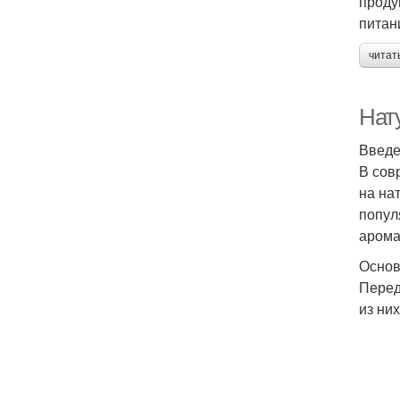
проду
питан
читат
Нат
Введ
В сов
на на
попул
арома
Основ
Перед
из ни