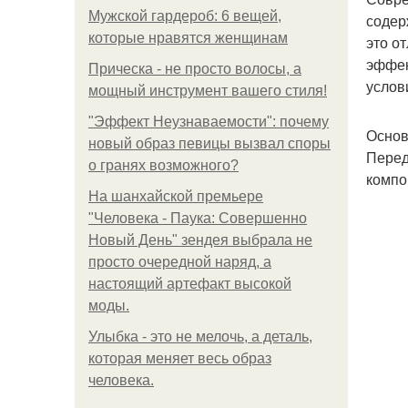
Мужской гардероб: 6 вещей,
содер
которые нравятся женщинам
это о
эффек
Прическа - не просто волосы, а
услов
мощный инструмент вашего стиля!
"Эффект Неузнаваемости": почему
Основ
новый образ певицы вызвал споры
Перед
о гранях возможного?
компо
На шанхайской премьере
"Человека - Паука: Совершенно
Новый День" зендея выбрала не
просто очередной наряд, а
настоящий артефакт высокой
моды.
Улыбка - это не мелочь, а деталь,
которая меняет весь образ
человека.