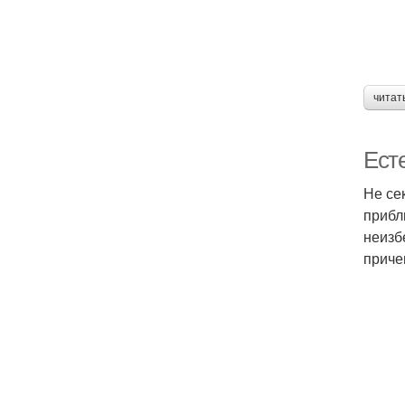
читат
Ест
Не се
прибл
неизб
приче