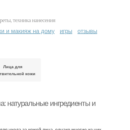
реты, техника нанесения
ки и макияж на дому
игры
отзывы
Лица для
твительной кожи
а: натуральные ингредиенты и
ля ухода за кожей лица, однако многие из них