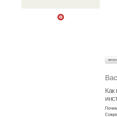
читат
Вас
Как
инс
Почем
Совре