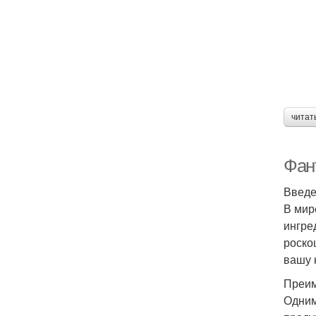
читат
Фан
Введ
В мир
ингре
роско
вашу 
Преим
Одним