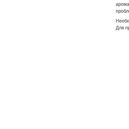
арома
пробл
Необх
Для п