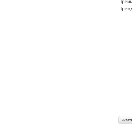
Преим
Прежд
читат