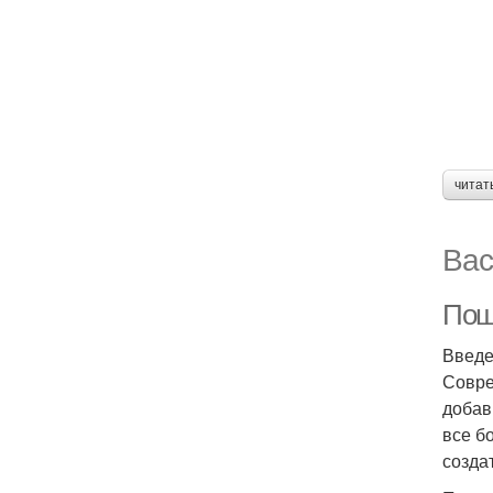
читат
Вас
Пош
Введ
Совре
добав
все б
созда