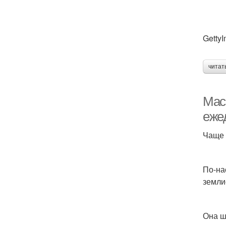
Getty
читат
Мас
еже
Чаще 
По-на
земли
Она ш