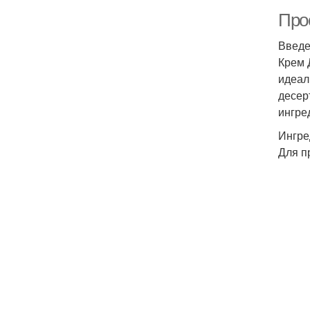
Прос
Введ
Крем 
идеал
десер
ингре
Ингре
Для п