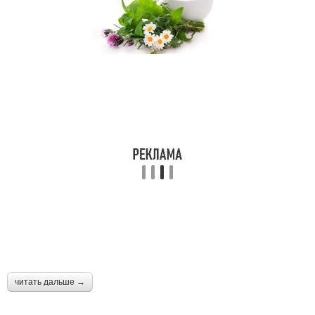
Маска в домашних
Маска от черных точек
условиях
Маски от черных точек
Желатиновая маска
Маска из
Маска против черная
активированного угля
маска
читать дальше →