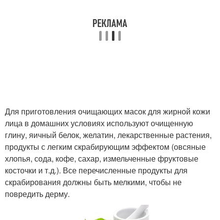
Питательная маска
Питательные маски
Эффективные маски
Маски против прыщей
Для приготовления очищающих масок для жирной кожи
лица в домашних условиях используют очищенную
Медово-желтковые
Маска для волос
глину, яичный белок, желатин, лекарственные растения,
маски
продукты с легким скрабирующим эффектом (овсяные
хлопья, сода, кофе, сахар, измельченные фруктовые
косточки и т.д.). Все перечисленные продукты для
скрабирования должны быть мелкими, чтобы не
Маски для волос
Черная маска
повредить дерму.