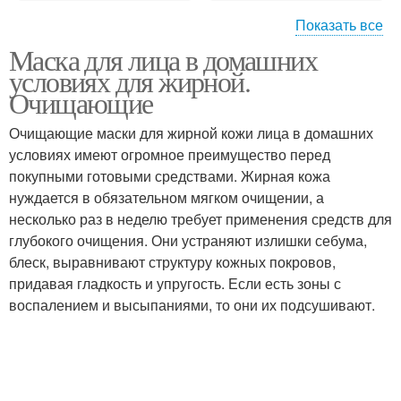
Показать все
Маска для лица в домашних
Маски для жирной и
Маски для лица
условиях для жирной.
Очищающие
Очищающие маски для жирной кожи лица в домашних
условиях имеют огромное преимущество перед
Маски для жирной кожи
Домашние маски
покупными готовыми средствами. Жирная кожа
нуждается в обязательном мягком очищении, а
несколько раз в неделю требует применения средств для
глубокого очищения. Они устраняют излишки себума,
Маски от прыщей
Маска из соды
блеск, выравнивают структуру кожных покровов,
придавая гладкость и упругость. Если есть зоны с
воспалением и высыпаниями, то они их подсушивают.
Маска из овсянки
Маска из глины