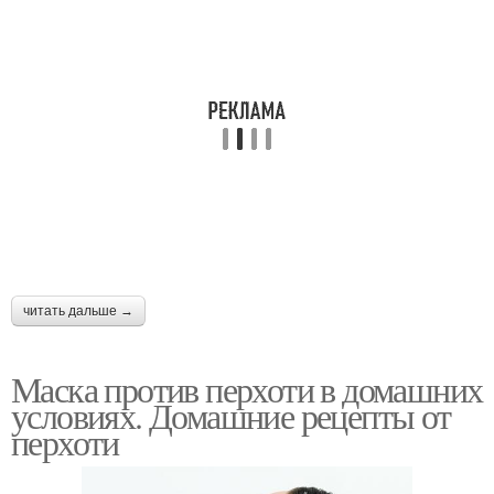
Маска от покраснения
Ледяная маска
Маска против перхоти
Маска от перхоти
Домашние маски
Маски для волос
читать дальше →
Маска против перхоти в домашних
Маска для волос
Маска от сухой перхоти
условиях. Домашние рецепты от
перхоти