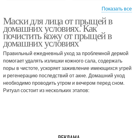
Показать все
Маски для лица от прыщей в
Маски из яиц
Медовая маска
домашних условиях. Как
почистить кожу от прыщей в
домашних условиях
Правильный ежедневный уход за проблемной дермой
Маска с яйцом
Маски от прыщей
помогает удалять излишки кожного сала, содержать
поры в чистоте, ускоряет заживление имеющихся угрей
и регенерацию последствий от акне. Домашний уход
необходимо проводить утром и вечером перед сном.
Маски на основе
Маска для лица
Ритуал состоит из нескольких этапов:
Маска с содой
Маска с аспирином