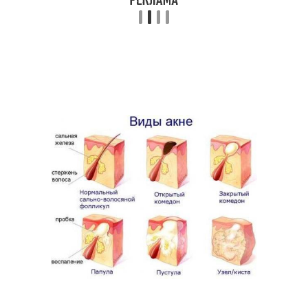
Маска из соды
Маска от воспалений
Противовоспалительная
Овсяная маска
маска
Маска против
Домашняя маска
воспалений
Маска для
Простая маска
восстановления