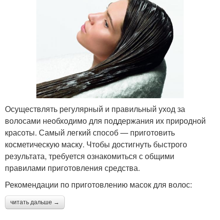
Маски от жирного типа
Маска из настойки
Маска с луком
Маски от сухого типа
Осуществлять регулярный и правильный уход за
Яичная маска
Маска из коры
волосами необходимо для поддержания их природной
красоты. Самый легкий способ — приготовить
косметическую маску. Чтобы достигнуть быстрого
результата, требуется ознакомиться с общими
Маска в домашних
правилами приготовления средства.
Маска из зелёных яблок
условиях
Рекомендации по приготовлению масок для волос:
читать дальше →