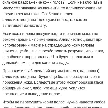
сильное раздражение кожи головы. Если не включать в
маску смягчающие компоненты, то аллилизотиоцианат
вредит клеткам кожи. Особенно вреден
аллилизотиоцианат для сухих волос, так как он
вытягивает из них влагу.
Если кожа головы шелушится, то горчичная маска не
рекомендована к применению. Аллилизотиоцианат при
использовании маски на страдающую кожу головы
начнет еще больше способствовать разрушению клеток,
ослаблению корня волоса. Что будет с волосами в
дальнейшем – ни для кого не загадка.
При наличии заболеваний дермы (экземы, царапины)
аллилизотиоцианат будет еще больше разрушать очаг
поражения кожи. Вследствие этого может образоваться
обширный ожог, либо, что еще хуже, усилится
воспаление и выпадение волос.
Чтобы не пересушить корни волос, нужно нанести любое
масло (оливковое, аргановое, репейное) на сами корни,