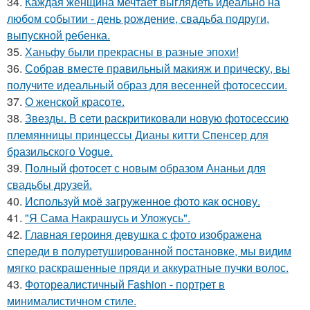
34.
Каждая женщина мечтает выглядеть идеально на
любом событии - день рождение, свадьба подруги,
выпускной ребенка.
35.
Ханьфу были прекрасны в разные эпохи!
36.
Собрав вместе правильный макияж и прическу, вы
получите идеальный образ для весенней фотосессии.
37.
О женской красоте.
38.
Звезды. В сети раскритиковали новую фотосессию
племянницы принцессы Дианы китти Спенсер для
бразильского Vogue.
39.
Полный фотосет с новым образом Ананьи для
свадьбы друзей.
40.
Используй моё загруженное фото как основу.
41.
"Я Сама Накрашусь и Уложусь".
42.
Главная героиня девушка с фото изображена
спереди в полуретушированной постановке, мы видим
мягко раскрашенные пряди и аккуратные пучки волос.
43.
Фотореалистичный Fashion - портрет в
минималистичном стиле.