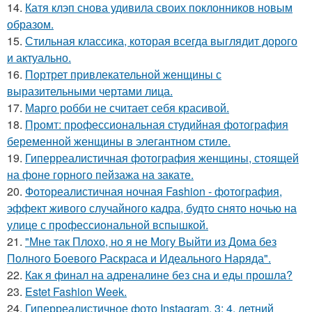
14.
Катя клэп снова удивила своих поклонников новым
образом.
15.
Стильная классика, которая всегда выглядит дорого
и актуально.
16.
Портрет привлекательной женщины с
выразительными чертами лица.
17.
Марго робби не считает себя красивой.
18.
Промт: профессиональная студийная фотография
беременной женщины в элегантном стиле.
19.
Гиперреалистичная фотография женщины, стоящей
на фоне горного пейзажа на закате.
20.
Фотореалистичная ночная Fashion - фотография,
эффект живого случайного кадра, будто снято ночью на
улице с профессиональной вспышкой.
21.
"Мне так Плохо, но я не Могу Выйти из Дома без
Полного Боевого Раскраса и Идеального Наряда".
22.
Как я финал на адреналине без сна и еды прошла?
23.
Estet Fashion Week.
24.
Гиперреалистичное фото Instagram, 3: 4. летний