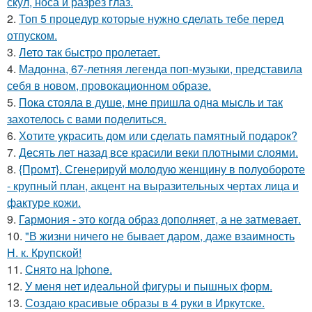
скул, носа и разрез глаз.
2.
Топ 5 процедур которые нужно сделать тебе перед
отпуском.
3.
Лето так быстро пролетает.
4.
Мадонна, 67-летняя легенда поп-музыки, представила
себя в новом, провокационном образе.
5.
Пока стояла в душе, мне пришла одна мысль и так
захотелось с вами поделиться.
6.
Хотите украсить дом или сделать памятный подарок?
7.
Десять лет назад все красили веки плотными слоями.
8.
{Промт}. Сгенерируй молодую женщину в полуобороте
- крупный план, акцент на выразительных чертах лица и
фактуре кожи.
9.
Гармония - это когда образ дополняет, а не затмевает.
10.
"В жизни ничего не бывает даром, даже взаимность
Н. к. Крупской!
11.
Снято на Iphone.
12.
У меня нет идеальной фигуры и пышных форм.
13.
Создаю красивые образы в 4 руки в Иркутске.