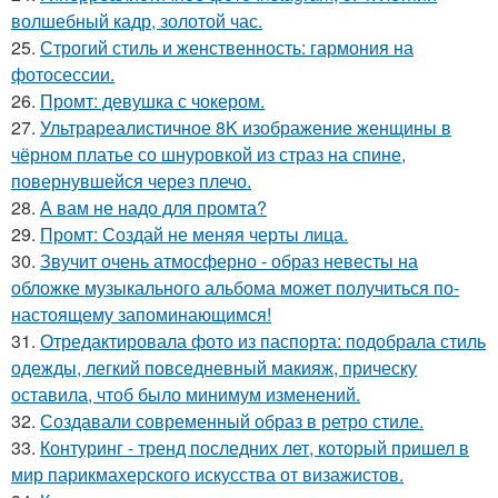
волшебный кадр, золотой час.
25.
Строгий стиль и женственность: гармония на
фотосессии.
26.
Промт: девушка с чокером.
27.
Ультрареалистичное 8K изображение женщины в
чёрном платье со шнуровкой из страз на спине,
повернувшейся через плечо.
28.
А вам не надо для промта?
29.
Промт: Создай не меняя черты лица.
30.
Звучит очень атмосферно - образ невесты на
обложке музыкального альбома может получиться по-
настоящему запоминающимся!
31.
Отредактировала фото из паспорта: подобрала стиль
одежды, легкий повседневный макияж, прическу
оставила, чтоб было минимум изменений.
32.
Создавали современный образ в ретро стиле.
33.
Контуринг - тренд последних лет, который пришел в
мир парикмахерского искусства от визажистов.