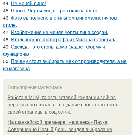
44.
Не меняй лицо!
45.
Промт: Черты лица строго как на фото.
46.
Фото выполнено в стильном минималистичном
стиле.
47.
Изображение не меняя черты лица создай.
48.
Итальянского фотографа из Милана встретила.
49.
Одежда - это стены дома (задаёт форму и
функционал.
50.
Почему стоит выбирать мех от производителя, а не
из магазина
Популярные материалы
Работа в MLM, то есть сетевой компании сейчас
неразрывно связана с создание своего контента,
своей страницы в соц сетях.
На шанхайской премьере "Человека - Паука:
Совершенно Новый День" зендея выбрала не