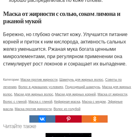
Маска от жирности с солью, соком лимона и
ржаной мукой
Бережно, но глубоко очистит кожу. Улучшится питание
корней и приток к ним кислорода, активность сальных
желез уменьшится. Ржаная мука богата ценными
микроэлементами, при регулярном применении она
стимулирует рост локонов и сокращает их выпадение.
Категории:
Маски против жирности
,
Шампунь для жирных волос
,
Советы по
лечению
,
Волос в домашних условиях
,
Подходящий шампунь
,
Маска для жирных
волос
,
Маски для жирных волос
,
Маски для жирных корней
,
Маска от жирности
,
Волос с глиной
,
Маска с глиной
,
Кефирная маска
,
Маска с медом
,
Эфирные
масла
,
Маска против жирности
,
Волос из голубой
Читайте также