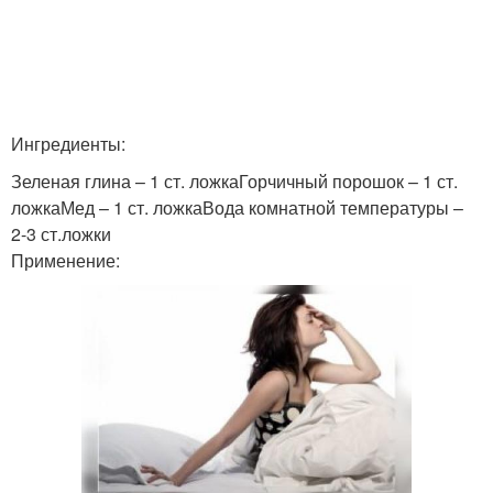
Масло для жирных
Жирные волосы
волос
Ингредиенты:
Шампунь для жирных
Маска из глины
Зеленая глина – 1 ст. ложкаГорчичный порошок – 1 ст.
волос
ложкаМед – 1 ст. ложкаВода комнатной температуры –
2-3 ст.ложки
Применение: