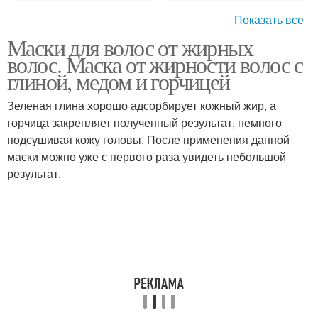
Показать все
Маски для волос от жирных
Волос в домашних
Маска для жирных
волос. Маска от жирности волос с
условиях
волос
глиной, медом и горчицей
Зеленая глина хорошо адсорбирует кожный жир, а
горчица закрепляет полученный результат, немного
Яйцо для волос
Маска от жирных волос
подсушивая кожу головы. После применения данной
маски можно уже с первого раза увидеть небольшой
результат.
Полоскание для
Волос с горчицей
жирных волос
Волос с репейным
Маска для волос
маслом