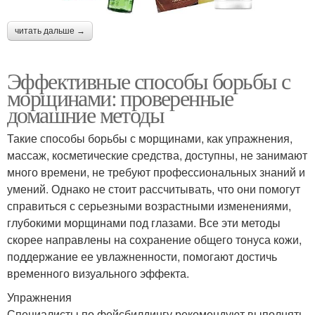
читать дальше →
Эффективные способы борьбы с
морщинами: проверенные
домашние методы
Такие способы борьбы с морщинами, как упражнения,
массаж, косметические средства, доступны, не занимают
много времени, не требуют профессиональных знаний и
умений. Однако не стоит рассчитывать, что они помогут
справиться с серьезными возрастными изменениями,
глубокими морщинами под глазами. Все эти методы
скорее направлены на сохранение общего тонуса кожи,
поддержание ее увлажненности, помогают достичь
временного визуального эффекта.
Упражнения
Специалисты по фейсбилдингу рекомендуют выполнять