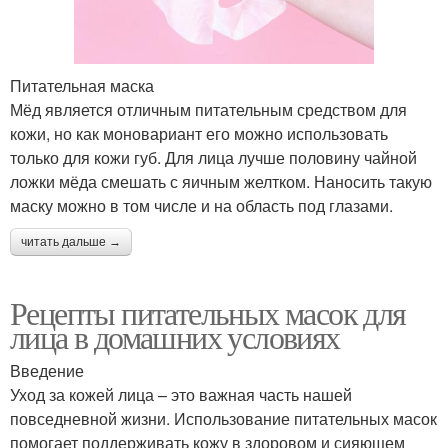
Питательная маска
Мёд является отличным питательным средством для
кожи, но как моновариант его можно использовать
только для кожи губ. Для лица лучше половину чайной
ложки мёда смешать с яичным желтком. Наносить такую
маску можно в том числе и на область под глазами.
читать дальше →
Рецепты питательных масок для
лица в домашних условиях
Введение
Уход за кожей лица – это важная часть нашей
повседневной жизни. Использование питательных масок
помогает поддерживать кожу в здоровом и сияющем