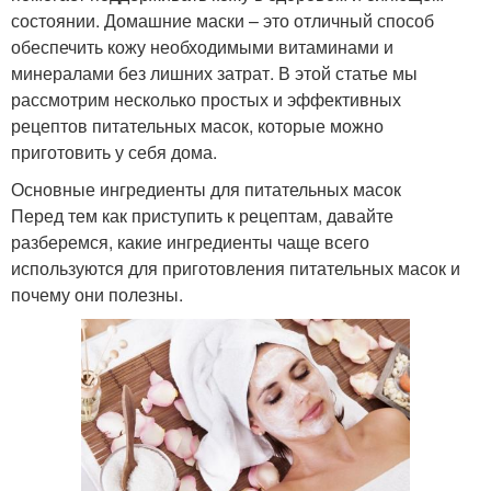
состоянии. Домашние маски – это отличный способ
обеспечить кожу необходимыми витаминами и
минералами без лишних затрат. В этой статье мы
рассмотрим несколько простых и эффективных
рецептов питательных масок, которые можно
приготовить у себя дома.
Основные ингредиенты для питательных масок
Перед тем как приступить к рецептам, давайте
разберемся, какие ингредиенты чаще всего
используются для приготовления питательных масок и
почему они полезны.