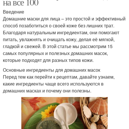
на все 100
Введение
Домашние маски для лица – это простой и эффективный
способ позаботиться о своей коже без лишних трат.
Благодаря натуральным ингредиентам, они помогают
питать, увлажнять и очищать кожу, делая её мягкой,
гладкой и свежей. В этой статье мы рассмотрим 15
самых популярных и полезных домашних масок,
которые подходят для разных типов кожи.
Основные ингредиенты для домашних масок
Перед тем как перейти к рецептам, давайте узнаем,
какие ингредиенты чаще всего используются в
домашних масках и почему они полезны.