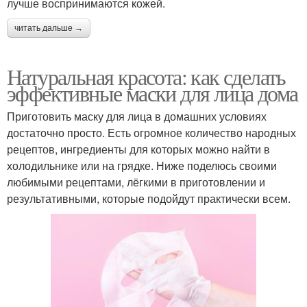
лучше воспринимаются кожей.
читать дальше →
Натуральная красота: как сделать
эффективные маски для лица дома
Приготовить маску для лица в домашних условиях
достаточно просто. Есть огромное количество народных
рецептов, ингредиенты для которых можно найти в
холодильнике или на грядке. Ниже поделюсь своими
любимыми рецептами, лёгкими в приготовлении и
результативными, которые подойдут практически всем.