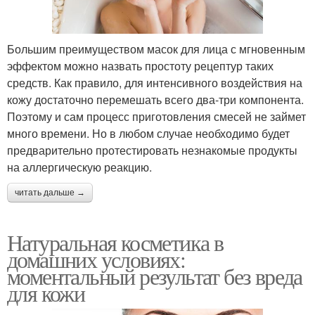
Большим преимуществом масок для лица с мгновенным
эффектом можно назвать простоту рецептур таких
средств. Как правило, для интенсивного воздействия на
кожу достаточно перемешать всего два-три компонента.
Поэтому и сам процесс приготовления смесей не займет
много времени. Но в любом случае необходимо будет
предварительно протестировать незнакомые продукты
на аллергическую реакцию.
читать дальше →
Натуральная косметика в
домашних условиях:
моментальный результат без вреда
для кожи