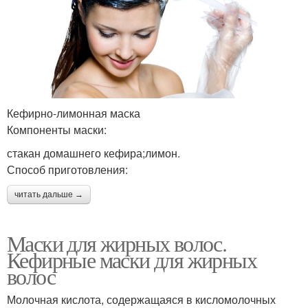
Кефирно-лимонная маска
Компоненты маски:
стакан домашнего кефира;лимон.
Способ приготовления:
читать дальше →
Маски для жирных волос.
Кефирные маски для жирных
волос
Молочная кислота, содержащаяся в кисломолочных