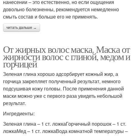
нанесении – это естественно, но если ощущения
довольно болезненны, рекомендуется немедленно
смыть состав и больше его не применять.
читать дальше →
От жирных волос маска. Маска от
жирности волос с глиной, медом и
горчицей
Зеленая глина хорошо адсорбирует кожный жир, а
горчица закрепляет полученный результат, немного
подсушивая кожу головы. После применения данной
маски можно уже с первого раза увидеть небольшой
результат.
Ингредиенты:
Зеленая глина – 1 ст. ложкаГорчичный порошок – 1 ст.
ложкаМед – 1 ст. ложкаВода комнатной температуры –