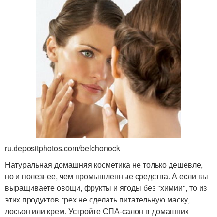
ru.depositphotos.com/belchonock
Натуральная домашняя косметика не только дешевле,
но и полезнее, чем промышленные средства. А если вы
выращиваете овощи, фрукты и ягоды без "химии", то из
этих продуктов грех не сделать питательную маску,
лосьон или крем. Устройте СПА-салон в домашних