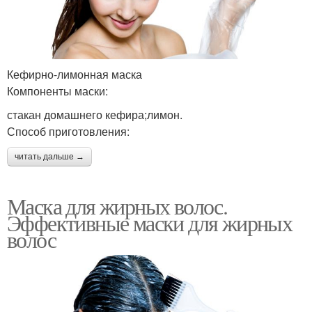
Кефирные маски
Питательная маска
Кефирно-лимонная маска
Компоненты маски:
стакан домашнего кефира;лимон.
Способ приготовления:
Волос с репейным
Масло для жирных
маслом
волос
читать дальше →
Маска для жирных волос.
Шампунь для жирных
Эффективные маски для жирных
Жирные волосы
волос
волос
Картофельно-луковая
Маска из глины
маска