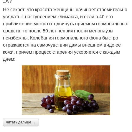
Не секрет, что красота женщины начинает стремительно
увядать с наступлением климакса, и если в 40 его
приближение можно отодвинуть приемом гормональных
средств, то после 50 лет неприятности менопаузы
неизбежны. Колебания гормонального фона быстро
отражаются на самочувствии дамы внешнем виде ее
кожи, причем процесс старения ускоряется с каждым
днем:
читать дальше →