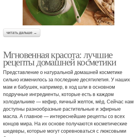
читать дальше →
Мгновенная красота: лучшие
рецепты домашней косметики
Представление о натуральной домашней косметике
сильно изменилось за последние десятилетия. У наших
мам и бабушек, например, в ход шли в основном
подручные ингредиенты, которые есть в каждом
холодильнике — кефир, яичный желток, мёд. Сейчас нам
доступны разнообразные растительные и эфирные
масла. А главное — интереснейшие рецепты со всех
концов мира. На их основе получаются косметические
шедевры, которые могут соревноваться с люксовыми