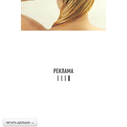
Маски для жирных
Волос с горчицей
корней
Глиняная маска
Горчичная маска
Творожная маска
Маска с морской солью
Эффективная маска
Домашние маски
читать дальше →