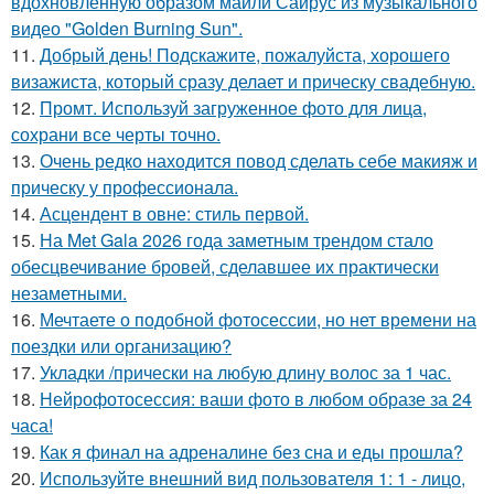
вдохновлённую образом майли Сайрус из музыкального
видео "Golden Burning Sun".
11.
Добрый день! Подскажите, пожалуйста, хорошего
визажиста, который сразу делает и прическу свадебную.
12.
Промт. Используй загруженное фото для лица,
сохрани все черты точно.
13.
Очень редко находится повод сделать себе макияж и
прическу у профессионала.
14.
Асцендент в овне: стиль первой.
15.
На Met Gala 2026 года заметным трендом стало
обесцвечивание бровей, сделавшее их практически
незаметными.
16.
Мечтаете о подобной фотосессии, но нет времени на
поездки или организацию?
17.
Укладки /прически на любую длину волос за 1 час.
18.
Нейрофотосессия: ваши фото в любом образе за 24
часа!
19.
Как я финал на адреналине без сна и еды прошла?
20.
Используйте внешний вид пользователя 1: 1 - лицо,