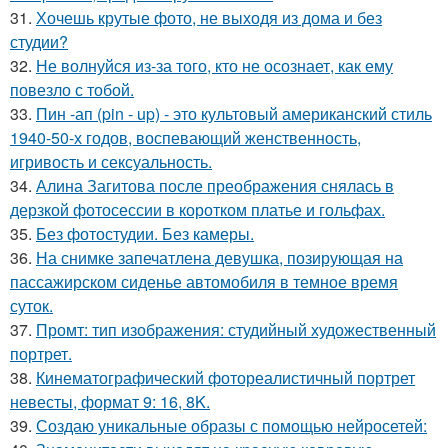
31.
Хочешь крутые фото, не выходя из дома и без
студии?
32.
Не волнуйся из-за того, кто не осознает, как ему
повезло с тобой.
33.
Пин -ап (pin - up) - это культовый американский стиль
1940-50-х годов, воспевающий женственность,
игривость и сексуальность.
34.
Алина Загитова после преображения снялась в
дерзкой фотосессии в коротком платье и гольфах.
35.
Без фотостудии. Без камеры.
36.
На снимке запечатлена девушка, позирующая на
пассажирском сиденье автомобиля в темное время
суток.
37.
Промт: тип изображения: студийный художественный
портрет.
38.
Кинематографический фотореалистичный портрет
невесты, формат 9: 16, 8K.
39.
Создаю уникальные образы с помощью нейросетей: