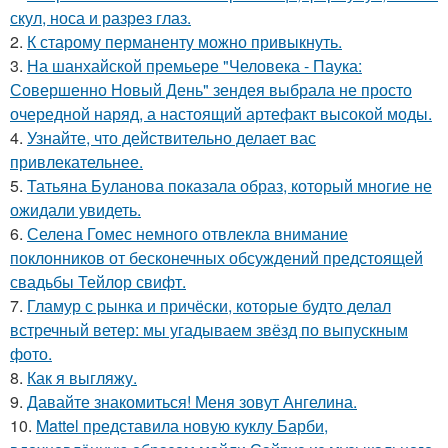
скул, носа и разрез глаз.
2.
К старому перманенту можно привыкнуть.
3.
На шанхайской премьере "Человека - Паука:
Совершенно Новый День" зендея выбрала не просто
очередной наряд, а настоящий артефакт высокой моды.
4.
Узнайте, что действительно делает вас
привлекательнее.
5.
Татьяна Буланова показала образ, который многие не
ожидали увидеть.
6.
Селена Гомес немного отвлекла внимание
поклонников от бесконечных обсуждений предстоящей
свадьбы Тейлор свифт.
7.
Гламур с рынка и причёски, которые будто делал
встречный ветер: мы угадываем звёзд по выпускным
фото.
8.
Как я выгляжу.
9.
Давайте знакомиться! Меня зовут Ангелина.
10.
Mattel представила новую куклу Барби,