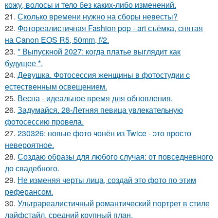
кожу, волосы и тело без каких-либо изменений.
21.
Сколько времени нужно на сборы невесты?
22.
Фотореалистичная Fashion pop - art съёмка, снятая
на Canon EOS R5, 50mm, f/2.
23.
* Выпускной 2027: когда платье выглядит как
будущее *.
24.
Девушка. Фотосессия женщины в фотостудии c
естественным освещением.
25.
Весна - идеальное время для обновления.
26.
Задумайся. 28-Летняя певица увлекательную
фотосессию провела.
27.
230326: новые фото чонён из Twice - это просто
невероятное.
28.
Создаю образы для любого случая: от повседневного
до свадебного.
29.
Не изменяя черты лица, создай это фото по этим
реферансом.
30.
Ультрареалистичный романтический портрет в стиле
лайфстайл, средний крупный план.