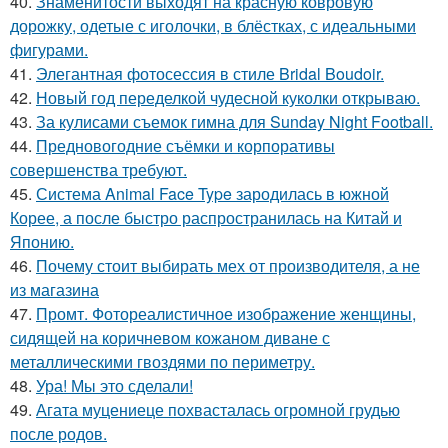
40.
Знаменитости выходят на красную ковровую
дорожку, одетые с иголочки, в блёстках, с идеальными
фигурами.
41.
Элегантная фотосессия в стиле Bridal Boudoir.
42.
Новый год переделкой чудесной куколки открываю.
43.
За кулисами съемок гимна для Sunday Night Football.
44.
Предновогодние съёмки и корпоративы
совершенства требуют.
45.
Система Animal Face Type зародилась в южной
Корее, а после быстро распространилась на Китай и
Японию.
46.
Почему стоит выбирать мех от производителя, а не
из магазина
47.
Промт. Фотореалистичное изображение женщины,
сидящей на коричневом кожаном диване с
металлическими гвоздями по периметру.
48.
Ура! Мы это сделали!
49.
Агата муцениеце похвасталась огромной грудью
после родов.