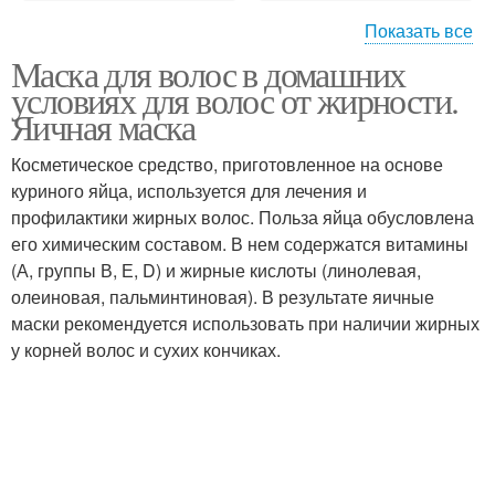
Показать все
Маска для волос в домашних
Маски против жирности
Маски для волос
условиях для волос от жирности.
Яичная маска
Косметическое средство, приготовленное на основе
куриного яйца, используется для лечения и
Маска с глиной
Кефирная маска
профилактики жирных волос. Польза яйца обусловлена
его химическим составом. В нем содержатся витамины
(А, группы В, Е, D) и жирные кислоты (линолевая,
олеиновая, пальминтиновая). В результате яичные
Маска с медом
Маска против жирности
маски рекомендуется использовать при наличии жирных
у корней волос и сухих кончиках.
Маска для жирных
Маска от жирных волос
волос