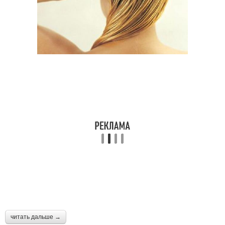
Маски от перхоти
Домашние маски
Маски для головы
Маски против перхоти
Маска от перхоти
Кефирные маски
Картофельно-луковая
Питательная маска
маска
читать дальше →