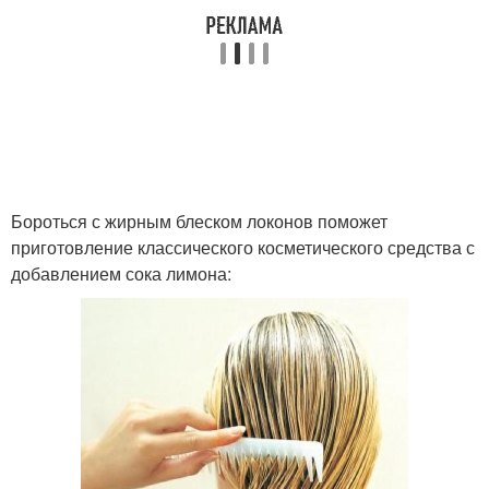
Маски для жирных
Средство от жирности
корней
Глиняная маска
Горчичная маска
Бороться с жирным блеском локонов поможет
приготовление классического косметического средства с
добавлением сока лимона:
Творожная маска
Маска с морской солью
Эффективная маска
Маска против перхоти