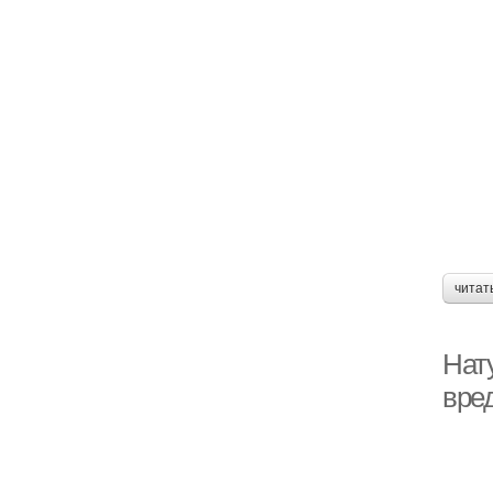
читат
Нат
вре