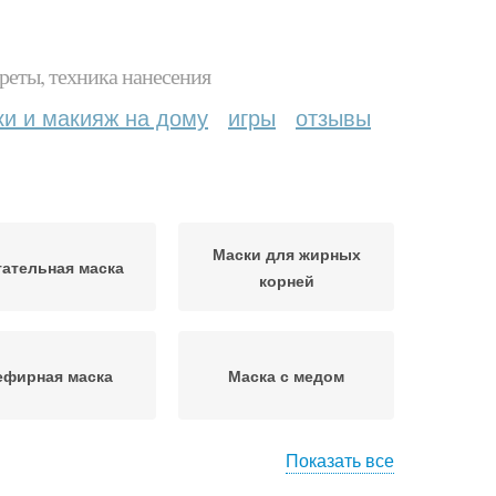
реты, техника нанесения
ки и макияж на дому
игры
отзывы
Маски для жирных
ательная маска
корней
ефирная маска
Маска с медом
Показать все
ска для волос
Маска из глины