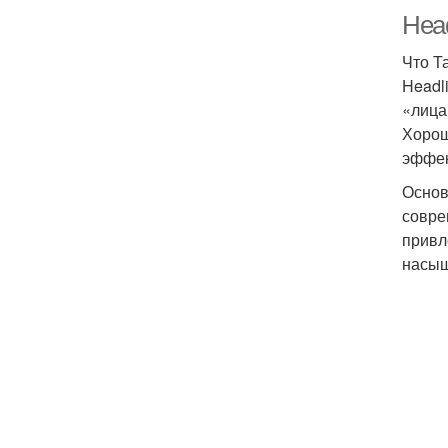
Head
Что Т
Headl
«лица
Хорош
эффек
Основ
совре
привл
насы