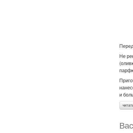
Перед
Не ре
(олив
парфю
Приго
нанес
и бол
читат
Вас