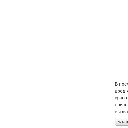
В пос
вред 
красо
приро
вызва
читат