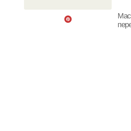
Мас
пер