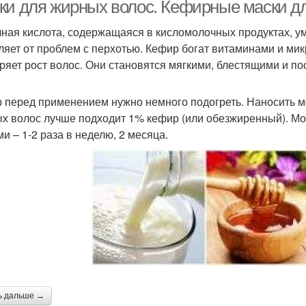
волос
ки для жирных волос. Кефирные маски д
ная кислота, содержащаяся в кисломолочных продуктах, ум
ляет от проблем с перхотью. Кефир богат витаминами и мик
Глиняная маска
Горчичная маска
Тв
оряет рост волос. Они становятся мягкими, блестящими и п
 перед применением нужно немного подогреть. Наносить м
х волос лучше подходит 1% кефир (или обезжиренный). Мо
ска с морской солью
ми – 1-2 раза в неделю, 2 месяца.
ь дальше →