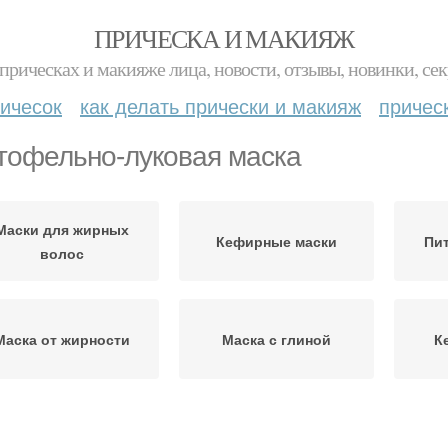
ПРИЧЕСКА И МАКИЯЖ
прическах и макияже лица, новости, отзывы, новинки, сек
ичесок
как делать прически и макияж
причес
тофельно-луковая маска
Маски для жирных
Кефирные маски
Пит
волос
Маска от жирности
Маска с глиной
К
Маска для жирных
ска против жирности
Ма