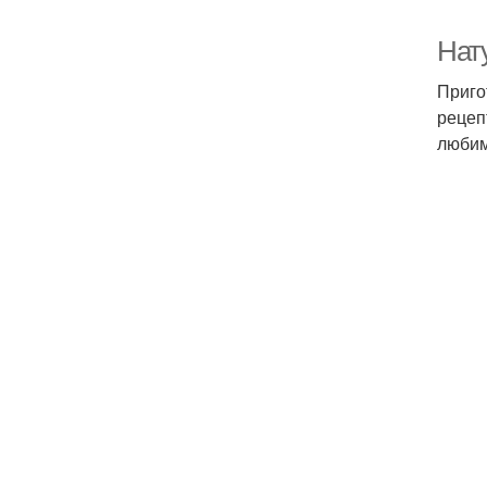
Нат
Приго
рецеп
любим