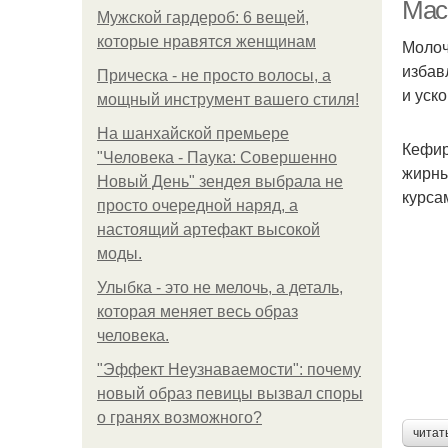
Мас
Мужской гардероб: 6 вещей,
которые нравятся женщинам
Молоч
избав
Прическа - не просто волосы, а
и уск
мощный инструмент вашего стиля!
На шанхайской премьере
Кефир
"Человека - Паука: Совершенно
жирны
Новый День" зендея выбрала не
Ма
курса
просто очередной наряд, а
настоящий артефакт высокой
моды.
Улыбка - это не мелочь, а деталь,
которая меняет весь образ
человека.
"Эффект Неузнаваемости": почему
новый образ певицы вызвал споры
о гранях возможного?
читат