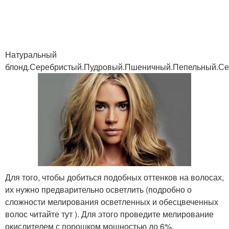
Горчичная маска
Творожная маска
Натуральный
блонд.Серебристый.Пудровый.Пшеничный.Пепельный.С
Яичная маска
Маска с морской солью
Эффективная маска
Кефирные маски
Для того, чтобы добиться подобных оттенков на волосах,
Картофельно-луковая
их нужно предварительно осветлить (подробно о
Питательная маска
маска
сложности мелирования осветленных и обесцвеченных
волос читайте тут ). Для этого проведите мелирование
окислителем с порошком мощностью до 6%.