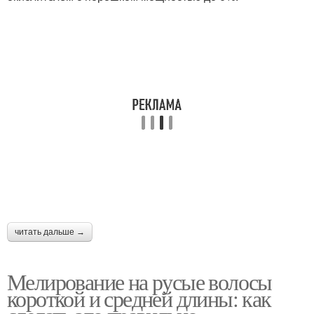
Маски для жирной кожи
Домашние маски
Натуральные маски
Маска для жирной кожи
Тканевые маски
Маски для лица
читать дальше →
Белково-лимонная
Белково-медовая маска
маска
Мелирование на русые волосы
короткой и средней длины: как