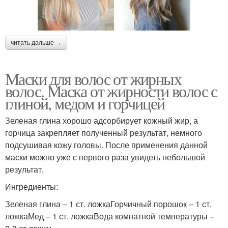
Маски с перекисью
Дрожжевая маска
читать дальше →
Маски против жирности
Маска из глины
Маски для волос от жирных
волос. Маска от жирности волос с
глиной, медом и горчицей
Зеленая глина хорошо адсорбирует кожный жир, а
горчица закрепляет полученный результат, немного
подсушивая кожу головы. После применения данной
маски можно уже с первого раза увидеть небольшой
результат.
Ингредиенты:
Зеленая глина – 1 ст. ложкаГорчичный порошок – 1 ст.
ложкаМед – 1 ст. ложкаВода комнатной температуры –