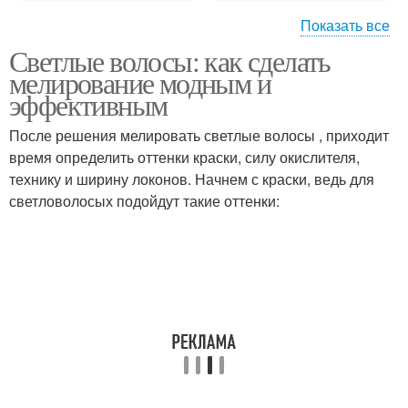
Показать все
Светлые волосы: как сделать
Маска с медом
Маска против жирности
мелирование модным и
эффективным
После решения мелировать светлые волосы , приходит
Маски для жирных
Маска для жирных
время определить оттенки краски, силу окислителя,
волос
волос
технику и ширину локонов. Начнем с краски, ведь для
светловолосых подойдут такие оттенки:
Маска от жирных волос
Маска для волос
Маски для жирных
Глиняная маска
корней