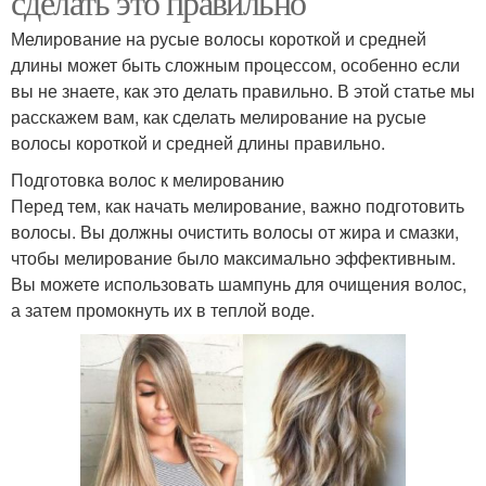
сделать это правильно
Белково-масляная
Овощные маски
маска
Мелирование на русые волосы короткой и средней
длины может быть сложным процессом, особенно если
вы не знаете, как это делать правильно. В этой статье мы
расскажем вам, как сделать мелирование на русые
Картофельная маска
Морковная маска
волосы короткой и средней длины правильно.
Подготовка волос к мелированию
Перед тем, как начать мелирование, важно подготовить
волосы. Вы должны очистить волосы от жира и смазки,
чтобы мелирование было максимально эффективным.
Огуречная маска
Томатная маска
Вы можете использовать шампунь для очищения волос,
а затем промокнуть их в теплой воде.
Кефирно-творожная
Кисломолочные маски
маска