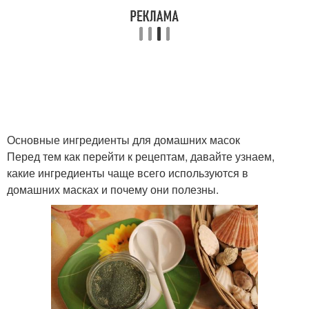
Маска из авокадо
Питательная маска
Маски для жирной кожи
Натуральные маски
Основные ингредиенты для домашних масок
Перед тем как перейти к рецептам, давайте узнаем,
какие ингредиенты чаще всего используются в
Маска для жирной кожи
Тканевые маски
домашних масках и почему они полезны.
Белково-лимонная
Белково-медовая маска
маска