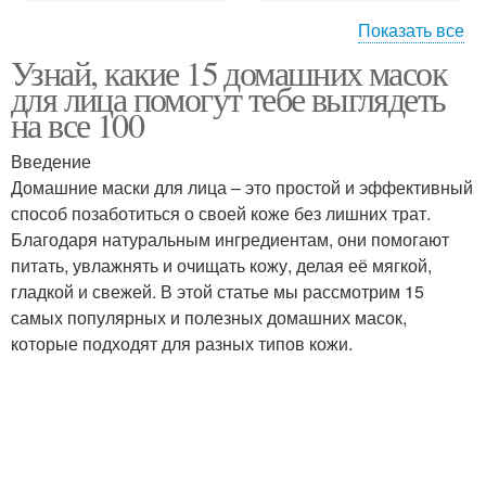
Показать все
Узнай, какие 15 домашних масок
Популярные маски
Творожная маска
для лица помогут тебе выглядеть
на все 100
Введение
Домашние маски для лица – это простой и эффективный
Ягодная маска
Медовая маска
способ позаботиться о своей коже без лишних трат.
Благодаря натуральным ингредиентам, они помогают
питать, увлажнять и очищать кожу, делая её мягкой,
гладкой и свежей. В этой статье мы рассмотрим 15
Банановая маска
Маска для питания
самых популярных и полезных домашних масок,
которые подходят для разных типов кожи.
Маска из сметаны
Клубничная маска