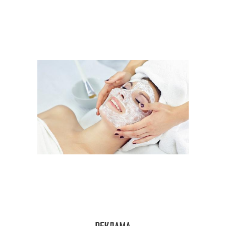
Огуречная маска
Томатная маска
Кисломолочные маски
Кефирная маска
Кефирно-творожная
Творожная маска
маска
Маски с перекисью
Дрожжевая маска