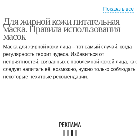
Показать все
Для жирной кожи питательная
Маска для жирной кожи
Тканевые маски
маска. Правила использования
масок
Маска для жирной кожи лица – тот самый случай, когда
регулярность творит чудеса. Избавиться от
Маски для лица
Белково-медовая маска
неприятностей, связанных с проблемной кожей лица, как
следует напитать её, возможно, нужно только соблюдать
некоторые нехитрые рекомендации.
Белково-лимонная
Белково-масляная
маска
маска
Картофельная маска
Морковная маска