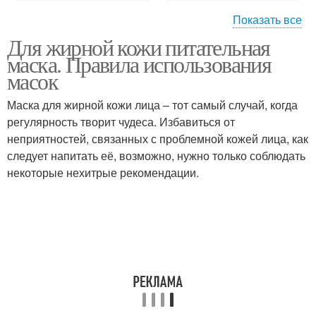
Показать все
Для жирной кожи питательная
Маска для жирной кожи
Тканевые маски
маска. Правила использования
масок
Маска для жирной кожи лица – тот самый случай, когда
регулярность творит чудеса. Избавиться от
Маски для лица
Белково-медовая маска
неприятностей, связанных с проблемной кожей лица, как
следует напитать её, возможно, нужно только соблюдать
некоторые нехитрые рекомендации.
Белково-масляная
Овощные маски
маска
Картофельная маска
Морковная маска