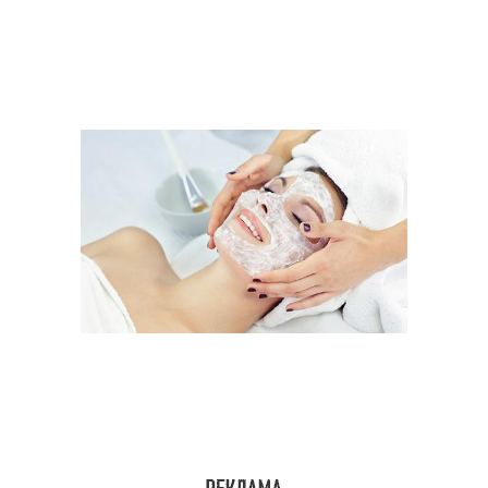
Огуречная маска
Томатная маска
Кисломолочные маски
Кефирная маска
Кефирно-творожная
Творожная маска
маска
Маски с перекисью
Дрожжевая маска