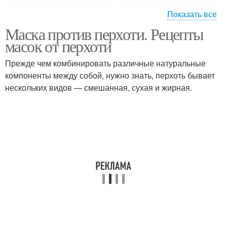
Показать все
Маска против перхоти. Рецепты
Средства от перхоти
Рецепты от перхоти
масок от перхоти
Прежде чем комбинировать различные натуральные
компоненты между собой, нужно знать, перхоть бывает
нескольких видов — смешанная, сухая и жирная.
Домашние маски
Маски для головы
Маска от перхоти
Масло против перхоти
Маска в домашних
Масла против перхоти
условиях