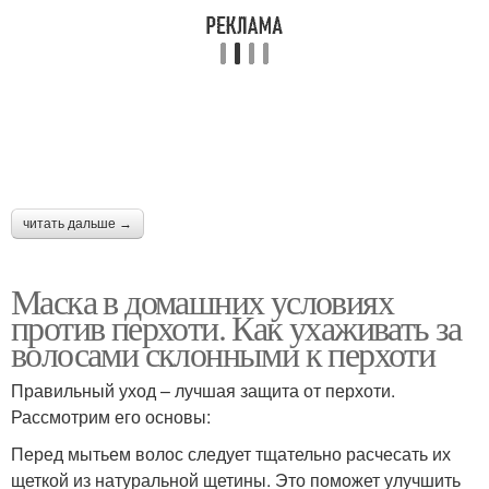
Маски для лица
Белковая маска
Маска с крахмалом
Маски для роста
читать дальше →
Маски для быстрого
Коньячная маска
Маска в домашних условиях
роста
против перхоти. Как ухаживать за
волосами склонными к перхоти
Правильный уход – лучшая защита от перхоти.
Чесночная маска
Маска с горчицей
Рассмотрим его основы:
Перед мытьем волос следует тщательно расчесать их
щеткой из натуральной щетины. Это поможет улучшить