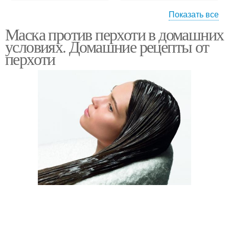
Показать все
Маска против перхоти в домашних
Маски для волос
Маска для волос
условиях. Домашние рецепты от
перхоти
Домашняя маска
Маски от жирного типа
Маска из голубой
Маска из настойки
Маска с луком
Маски от сухого типа