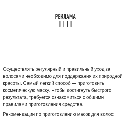
Яичная маска
Маска из коры
Маска из зелёных яблок
Календула от перхоти
Осуществлять регулярный и правильный уход за
Маска в домашних
Условия против
волосами необходимо для поддержания их природной
условиях
перхоти
красоты. Самый легкий способ — приготовить
косметическую маску. Чтобы достигнуть быстрого
результата, требуется ознакомиться с общими
правилами приготовления средства.
Маска с крапивой
Эффективная маска
Рекомендации по приготовлению масок для волос: