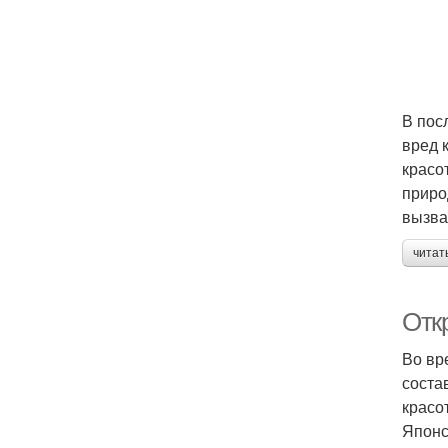
В пос
вред 
красо
приро
вызва
читат
Откр
Во вр
соста
красо
Японс