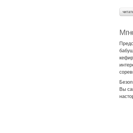
читат
Мгн
Предс
бабуш
кефир
интер
сорев
Безоп
Вы са
насто