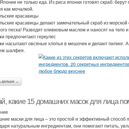
 Японии не только еда. Из риса японки готовят скраб: беру
я как мочалкой.
льские красавицы
льские красавицы делают замечательный скраб из морской с
ого песка! Разводят оливковым маслом и наносят на тело и
ки предпочитают геркулес
ки насыпают овсяные хлопья в мешочек и делают пилинг. 
ем шалфея.
ь дальше →
й, какие 15 домашних масок для лица пом
ение
ние маски для лица – это простой и эффективный способ по
даря натуральным ингредиентам, они помогают питать, увла