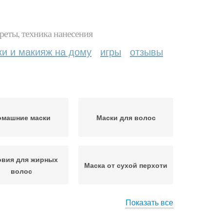
реты, техника нанесения
ки и макияж на дому
игры
отзывы
омашние маски
Маски для волос
овия для жирных
Маска от сухой перхоти
волос
Показать все
Маска с луком
Маски от сухого типа