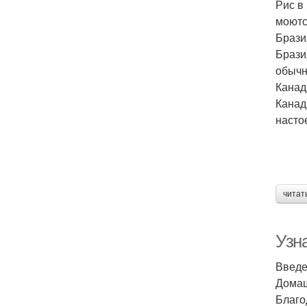
Рис в
моютс
Брази
Брази
обычн
Канад
Канад
насто
читат
Узна
Введ
Домаш
Благо