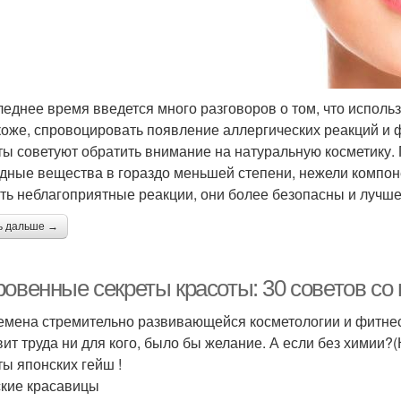
леднее время введется много разговоров о том, что испол
коже, спровоцировать появление аллергических реакций и 
ты советуют обратить внимание на натуральную косметику.
дные вещества в гораздо меньшей степени, нежели компон
ть неблагоприятные реакции, они более безопасны и лучш
ь дальше →
овенные секреты красоты: 30 советов со 
емена стремительно развивающейся косметологии и фитнес 
вит труда ни для кого, было бы желание. А если без химии?
ты японских гейш !
кие красавицы