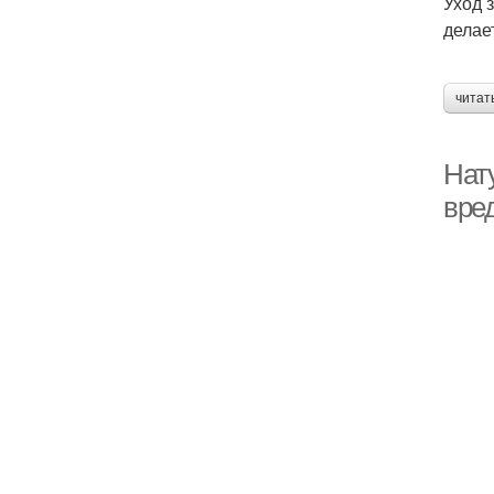
Уход 
делае
читат
Нат
вре