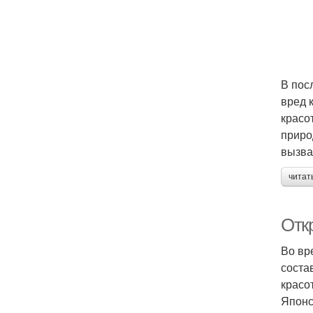
В пос
вред 
красо
приро
вызва
читат
Откр
Во вр
соста
красо
Японс