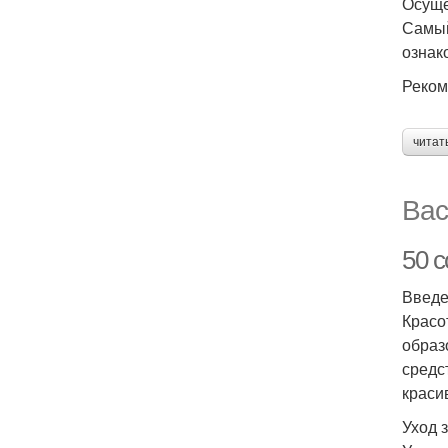
Осуще
Самый
ознак
Реком
читат
Вас
50 с
Введ
Красо
образ
средс
краси
Уход 