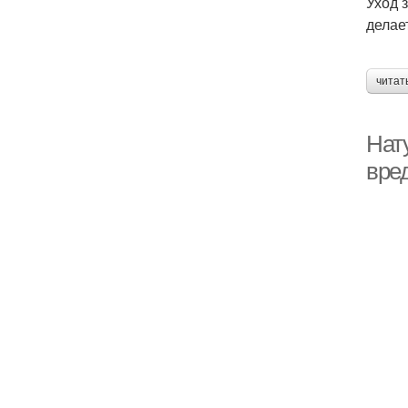
Уход 
делае
читат
Нат
вре