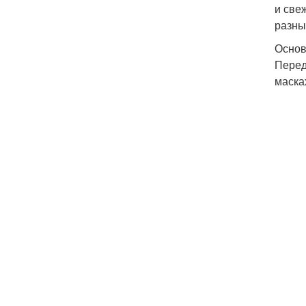
и све
разны
Основ
Перед
маска