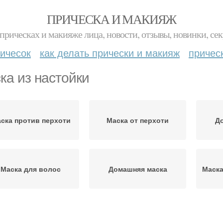
ПРИЧЕСКА И МАКИЯЖ
прическах и макияже лица, новости, отзывы, новинки, сек
ичесок
как делать прически и макияж
причес
ка из настойки
ска против перхоти
Маска от перхоти
Д
Маска для волос
Домашняя маска
Маска
Маска из голубой
Маска с луком
Маск