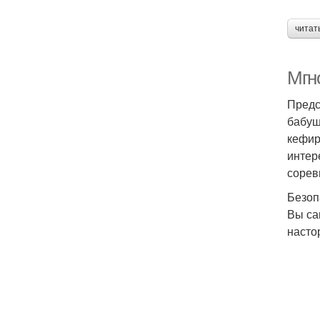
читат
Мгн
Предс
бабуш
кефир
интер
сорев
Безоп
Вы са
насто