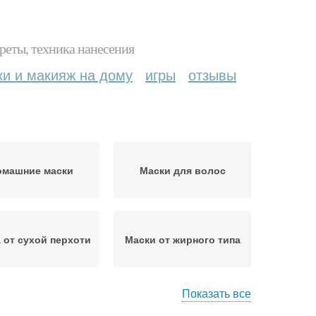
реты, техника нанесения
ки и макияж на дому
игры
отзывы
омашние маски
Маски для волос
 от сухой перхоти
Маски от жирного типа
Показать все
и от сухого типа
Яичная маска