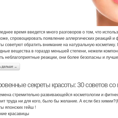
леднее время введется много разговоров о том, что испол
коже, спровоцировать появление аллергических реакций и 
ты советуют обратить внимание на натуральную косметику.
дные вещества в гораздо меньшей степени, нежели компон
ть неблагоприятные реакции, они более безопасны и лучш
ь дальше →
овенные секреты красоты: 30 советов со 
емена стремительно развивающейся косметологии и фитнес 
вит труда ни для кого, было бы желание. А если без химии?
ты японских гейш !
кие красавицы