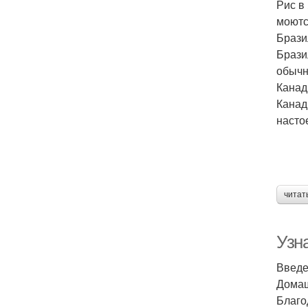
Рис в
моютс
Брази
Брази
обычн
Канад
Канад
насто
читат
Узна
Введ
Домаш
Благо