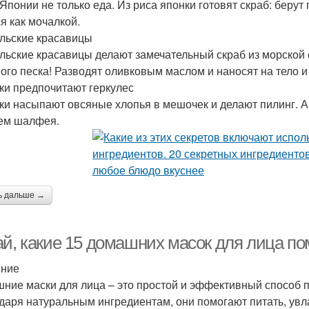
 Японии не только еда. Из риса японки готовят скраб: беру
я как мочалкой.
льские красавицы
льские красавицы делают замечательный скраб из морской с
ого песка! Разводят оливковым маслом и наносят на тело и
ки предпочитают геркулес
ки насыпают овсяные хлопья в мешочек и делают пилинг. 
ем шалфея.
ь дальше →
й, какие 15 домашних масок для лица пом
ение
ние маски для лица – это простой и эффективный способ по
даря натуральным ингредиентам, они помогают питать, увла