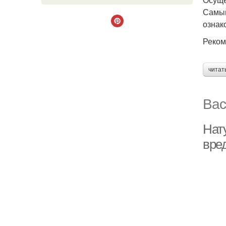
Самый
ознак
Реком
читат
Вас
Нат
вре