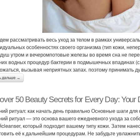
дем рассматривать весь уход за телом в рамках универсал
идуальных особенностях своего организма (тип кожи, непе
.).душ утром и вечеромпотовые железы во время сна не пере
них водных процедур бактерии в подмышечных впадинах (
ожаться, вызывая неприятных запах. поэтому принимать душ
ь дальше →
over 50 Beauty Secrets for Every Day: Your 
ний ритуал: как начать день правильно Основные шаги для 
ний ритуал — это основа вашего ежедневного ухода за собо
йcleanser, который подходит вашему типу кожи. Затем нанес
товить её к дальнейшим процедурам. Не забудьте увлажнит