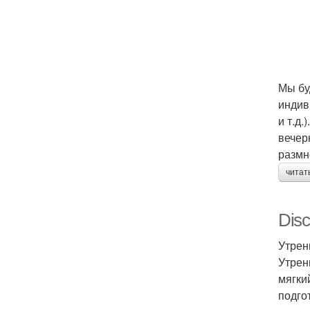
Мы бу
индив
и т.д
вечер
размн
читат
Disc
Утрен
Утрен
мягки
подго