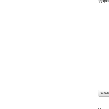
здоро
читат