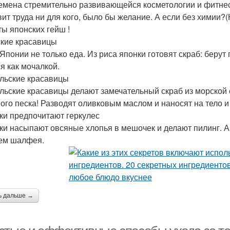
емена стремительно развивающейся косметологии и фитнес 
вит труда ни для кого, было бы желание. А если без химии?
ты японских гейш !
кие красавицы
 Японии не только еда. Из риса японки готовят скраб: беру
я как мочалкой.
льские красавицы
льские красавицы делают замечательный скраб из морской с
ого песка! Разводят оливковым маслом и наносят на тело и
ки предпочитают геркулес
ки насыпают овсяные хлопья в мешочек и делают пилинг. 
ем шалфея.
ь дальше →