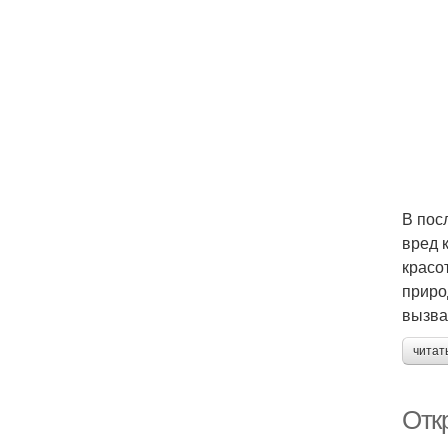
В пос
вред 
красо
приро
вызва
читат
Откр