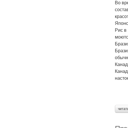
Во вр
соста
красо
Японс
Рис в
моютс
Брази
Брази
обычн
Канад
Канад
насто
читат