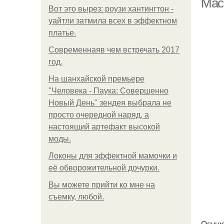
Мас
Вот это вырез: роузи хантингтон -
уайтли затмила всех в эффектном
платьe.
Современнаяв чем встречать 2017
год.
На шанхайской премьере
"Человека - Паука: Совершенно
Новый День" зендея выбрала не
просто очередной наряд, а
настоящий артефакт высокой
моды.
Локоны для эффектной мамочки и
её обворожительной дочурки.
Вы можете прийти ко мне на
съемку, любой.
Осуще